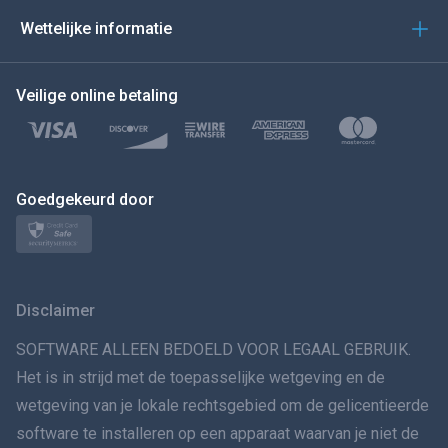
العربية
Wettelijke informatie
BEWEEG DE MUIS NAAR
Veilige online betaling
Türkçe
Polski
日本
Goedgekeurd door
Norsk
Svenska
Disclaimer
VERSPREIDINGทย
SOFTWARE ALLEEN BEDOELD VOOR LEGAAL GEBRUIK.
Het is in strijd met de toepasselijke wetgeving en de
简体中文
wetgeving van je lokale rechtsgebied om de gelicentieerde
software te installeren op een apparaat waarvan je niet de
Dansk