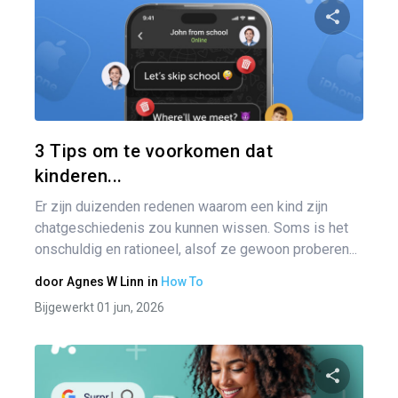
Pa
Twitter
3 Tips om te voorkomen dat
kinderen...
Er zijn duizenden redenen waarom een kind zijn
chatgeschiedenis zou kunnen wissen. Soms is het
onschuldig en rationeel, alsof ze gewoon proberen...
door
Agnes W Linn
in
How To
Bijgewerkt 01 jun, 2026
Ber
nav