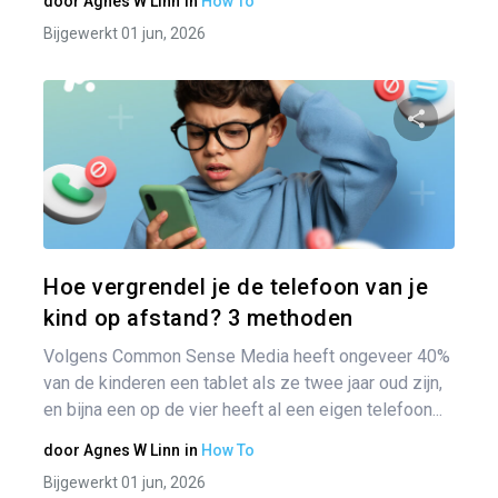
door
Agnes W Linn
in
How To
Bijgewerkt 01 jun, 2026
Pa
Twitter
Hoe vergrendel je de telefoon van je
kind op afstand? 3 methoden
Volgens Common Sense Media heeft ongeveer 40%
van de kinderen een tablet als ze twee jaar oud zijn,
en bijna een op de vier heeft al een eigen telefoon...
door
Agnes W Linn
in
How To
Bijgewerkt 01 jun, 2026