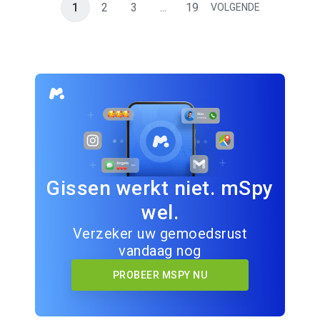
1
2
3
...
19
VOLGENDE
Gissen werkt niet. mSpy
wel.
Verzeker uw gemoedsrust
vandaag nog
PROBEER MSPY NU