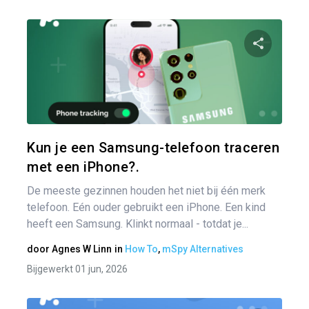
Pa
Twitter
Kun je een Samsung-telefoon traceren
met een iPhone?.
De meeste gezinnen houden het niet bij één merk
telefoon. Eén ouder gebruikt een iPhone. Een kind
heeft een Samsung. Klinkt normaal - totdat je...
door
Agnes W Linn
in
How To
,
mSpy Alternatives
Bijgewerkt 01 jun, 2026