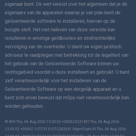
eigenaar bent. De wet vereist over het algemeen dat je de
हिंदी
eigenaars van de apparaten waarop je van plan bent de
gelicentieerde software te installeren, hiervan op de
Nederlands
hoogte stelt. Het niet naleven van deze vereiste kan
resulteren in ernstige geldboetes en strafrechtelijke
עברית
vervolging van de overtreder. U dient uw eigen juridisch
adviseur te raadplegen met betrekking tot de legaliteit van
Română
het gebruik van de Gelicentieerde Software binnen uw
Ελληνικά
rechtsgebied voordat u deze installeert en gebruikt. U bent
zelf verantwoordelijk voor het installeren van de
Tiếng Việt
Gelicentieerde Software op een dergelijk apparaat en u
bent zich ervan bewust dat mSpy niet verantwoordelijk kan
繁體中文
worden gehouden.
Slovenië
© #!31Thu, 06 Aug 2026 13:00:02 +0000Z0231#31Thu, 06 Aug 2026
Bahasa Melayu
13:00:02 +0000Z-1UTC3131UTC202631 06pm31pm-31Thu, 06 Aug 2026