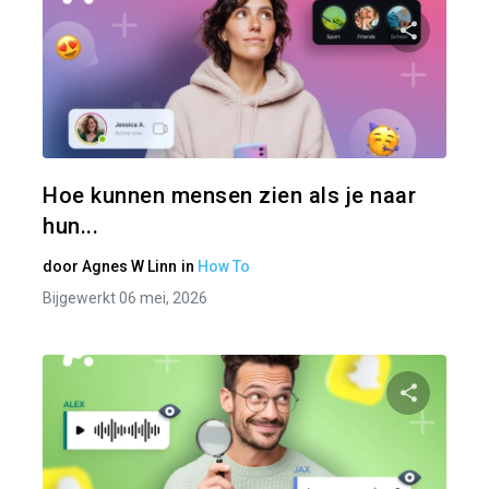
Pa
Twitter
Hoe kunnen mensen zien als je naar
hun...
door
Agnes W Linn
in
How To
Bijgewerkt 06 mei, 2026
Pa