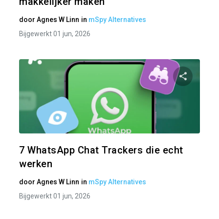
makkelijker maken
door
Agnes W Linn
in
mSpy Alternatives
Bijgewerkt 01 jun, 2026
Pa
Twitter
7 WhatsApp Chat Trackers die echt
werken
door
Agnes W Linn
in
mSpy Alternatives
Bijgewerkt 01 jun, 2026