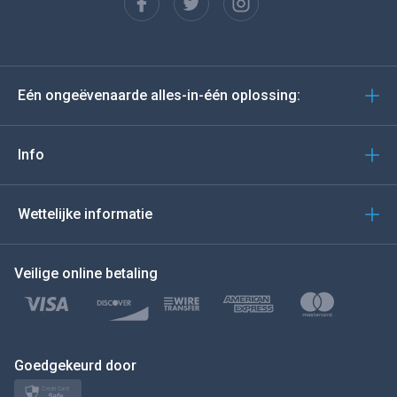
Español
Deutsch
Eén ongeëvenaarde alles-in-één oplossing:
Portugees
Italiano
Info
العربية
Wettelijke informatie
BEWEEG DE MUIS NAAR
Veilige online betaling
Türkçe
Polski
日本
Goedgekeurd door