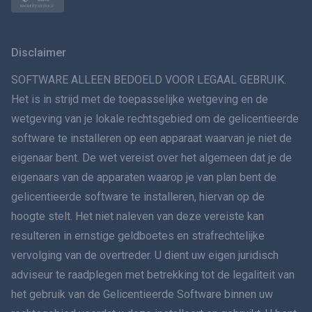
Norsk
Svenska
Disclaimer
VERSPREIDINGทย
SOFTWARE ALLEEN BEDOELD VOOR LEGAAL GEBRUIK.
Het is in strijd met de toepasselijke wetgeving en de
简体中文
wetgeving van je lokale rechtsgebied om de gelicentieerde
software te installeren op een apparaat waarvan je niet de
Dansk
eigenaar bent. De wet vereist over het algemeen dat je de
हिंदी
eigenaars van de apparaten waarop je van plan bent de
gelicentieerde software te installeren, hiervan op de
Nederlands
hoogte stelt. Het niet naleven van deze vereiste kan
resulteren in ernstige geldboetes en strafrechtelijke
עברית
vervolging van de overtreder. U dient uw eigen juridisch
adviseur te raadplegen met betrekking tot de legaliteit van
Română
het gebruik van de Gelicentieerde Software binnen uw
Ελληνικά