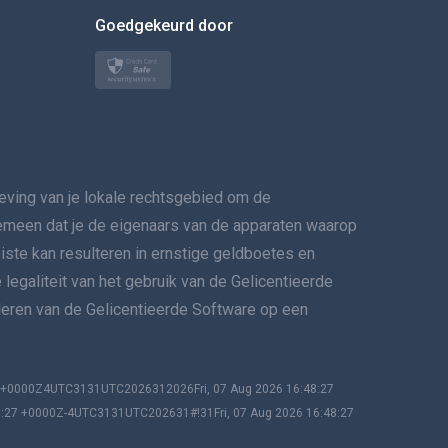
BEWEEG DE MUIS NAAR
Goedgekeurd door
Türkçe
Polski
日本
ing van je lokale rechtsgebied om de
Norsk
lgemeen dat je de eigenaars van de apparaten waarop
Svenska
eiste kan resulteren in ernstige geldboetes en
 legaliteit van het gebruik van de Gelicentieerde
VERSPREIDINGทย
lleren van de Gelicentieerde Software op een
简体中文
Dansk
27 +0000Z4UTC3131UTC2026312026Fri, 07 Aug 2026 16:48:27
8:27 +0000Z-4UTC3131UTC202631#!31Fri, 07 Aug 2026 16:48:27
हिंदी