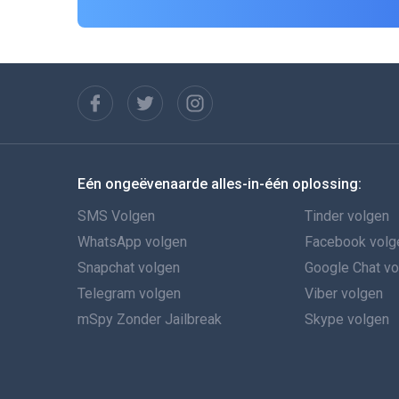
Eén ongeëvenaarde alles-in-één oplossing:
SMS Volgen
Tinder volgen
WhatsApp volgen
Facebook volg
Snapchat volgen
Google Chat v
Telegram volgen
Viber volgen
mSpy Zonder Jailbreak
Skype volgen