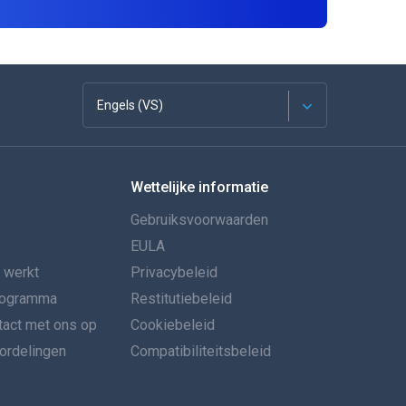
Engels (VS)
Français
Wettelijke informatie
Español
Gebruiksvoorwaarden
Deutsch
EULA
 werkt
Privacybeleid
Portugees
programma
Restitutiebeleid
act met ons op
Italiano
Cookiebeleid
rdelingen
Compatibiliteitsbeleid
العربية