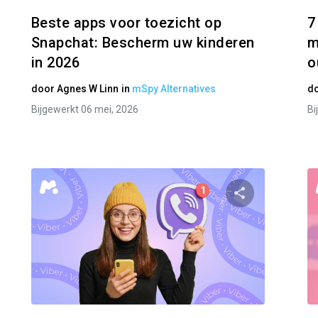
Beste apps voor toezicht op
7
Snapchat: Bescherm uw kinderen
m
in 2026
o
door
Agnes W Linn
in
mSpy Alternatives
d
Bijgewerkt 06 mei, 2026
Bi
Partager
Parta
Facebook
Twitter
Facebo
Link kopiëren