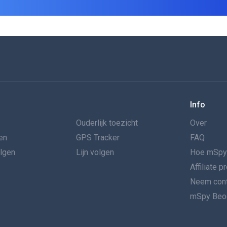
Info
Ouderlijk toezicht
Over
en
GPS Tracker
FAQ
olgen
Lijn volgen
Hoe mSpy
Affiliate 
Neem cont
mSpy Beoo