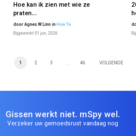
Hoe kan ik zien met wie ze
2
praten...
h
door
Agnes W Linn
in
How To
d
Bijgewerkt 01 jun, 2026
Bi
1
2
3
...
46
VOLGENDE
Gissen werkt niet. mSpy wel.
Verzeker uw gemoedsrust vandaag nog