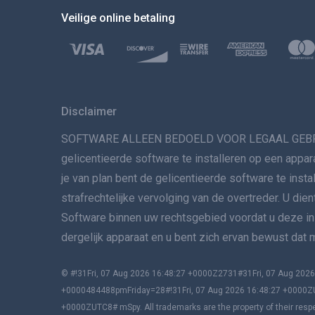
Veilige online betaling
Disclaimer
SOFTWARE ALLEEN BEDOELD VOOR LEGAAL GEBRUIK. He
gelicentieerde software te installeren op een appar
je van plan bent de gelicentieerde software te insta
strafrechtelijke vervolging van de overtreder. U die
Software binnen uw rechtsgebied voordat u deze inst
dergelijk apparaat en u bent zich ervan bewust dat
© #!31Fri, 07 Aug 2026 16:48:27 +0000Z2731#31Fri, 07 Aug 2
+0000484488pmFriday=28#!31Fri, 07 Aug 2026 16:48:27 +0000Z
+0000ZUTC8# mSpy. All trademarks are the property of their resp