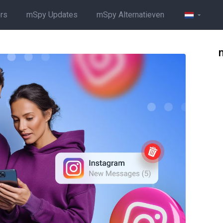
rs
mSpy Updates
mSpy Alternatieven