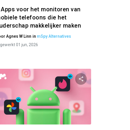
 Apps voor het monitoren van
obiele telefoons die het
uderschap makkelijker maken
oor
Agnes W Linn
in
mSpy Alternatives
jgewerkt 01 jun, 2026
ger
Partager
ok
Twitter
Facebook
Link kopiëren
Link 