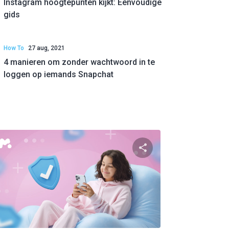
Instagram hoogtepunten kijkt: Eenvoudige
gids
How To
27 aug, 2021
4 manieren om zonder wachtwoord in te
loggen op iemands Snapchat
ger
Partager
ok
Twitter
Facebook
Link kopiëren
Link 