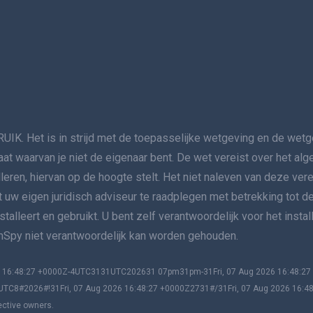
t is in strijd met de toepasselijke wetgeving en de wetgev
aat waarvan je niet de eigenaar bent. De wet vereist over het a
lleren, hiervan op de hoogte stelt. Het niet naleven van deze ver
nt uw eigen juridisch adviseur te raadplegen met betrekking tot de
alleert en gebruikt. U bent zelf verantwoordelijk voor het insta
 mSpy niet verantwoordelijk kan worden gehouden.
026 16:48:27 +0000Z-4UTC3131UTC202631 07pm31pm-31Fri, 07 Aug 2026 16:48:
UTC8#2026#!31Fri, 07 Aug 2026 16:48:27 +0000Z2731#/31Fri, 07 Aug 2026 16:4
ective owners.