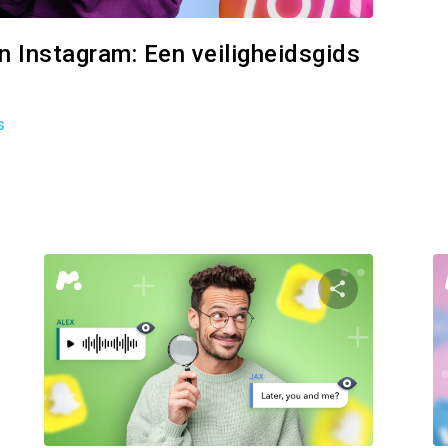
n Instagram: Een veiligheidsgids
s
Partager
Parta
Facebook
Twitter
Facebo
Link kopiëren