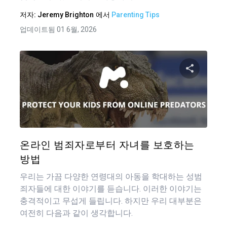
저자:
Jeremy Brighton
에서
Parenting Tips
업데이트됨 01 6월, 2026
글
탐
이 기
색
트위터
온라인 범죄자로부터 자녀를 보호하는
방법
우리는 가끔 다양한 연령대의 아동을 학대하는 성범
죄자들에 대한 이야기를 듣습니다. 이러한 이야기는
충격적이고 무섭게 들립니다. 하지만 우리 대부분은
여전히 다음과 같이 생각합니다.