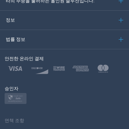
타의 추종을 불허하는 올인원 솔루션입니다:
포르투갈어
이탈리아어
정보
العربية
법률 정보
한국의
안전한 온라인 결제
Türkçe
Polski
日本
승인자
Norsk
Svenska
면책 조항