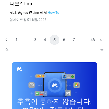
나요? Top...
저자:
Agnes W Linn
에서
How To
업데이트됨 01 6월, 2026
1
...
3
4
5
6
7
...
46
이
다
전
음
추측이 통하지 않습니다.