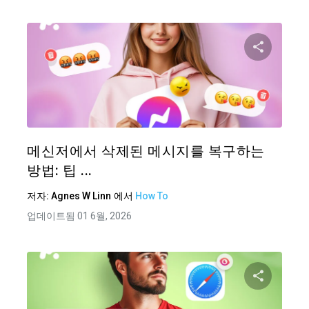
이 기
트위터
메신저에서 삭제된 메시지를 복구하는
방법: 팁 ...
저자:
Agnes W Linn
에서
How To
업데이트됨 01 6월, 2026
이 기