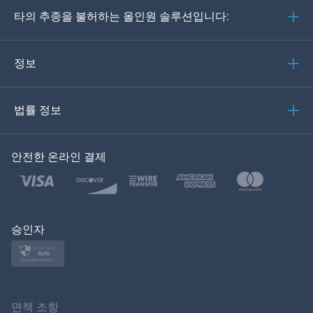
타의 추종을 불허하는 올인원 솔루션입니다:
포르투갈어
이탈리아어
정보
العربية
법률 정보
한국의
안전한 온라인 결제
Türkçe
Polski
日本
승인자
Norsk
Svenska
면책 조항