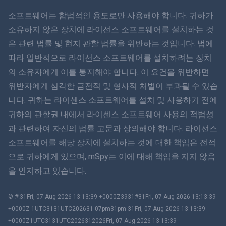
ภาษาไทย
소프트웨어는 합법적인 용도로만 사용해야 합니다. 귀하가
소유하지 않은 장치에 라이선스 소프트웨어를 설치하는 것
简体中文
은 관련 법률 및 현지 관할 법률을 위반하는 것입니다. 법에
따라 일반적으로 라이선스 소프트웨어를 설치하려는 장치
Dansk
의 소유자에게 이를 통지해야 합니다. 이 요건을 위반하면
हिंदी
위반자에게 심각한 금전적 및 형사적 처벌이 부과될 수 있습
니다. 귀하는 라이센스 소프트웨어를 설치 및 사용하기 전에
네덜란드어
귀하의 관할권 내에서 라이센스 소프트웨어 사용의 적법성
과 관련하여 자신의 법률 고문과 상의해야 합니다. 라이선스
עברית
소프트웨어를 해당 장치에 설치하는 것에 대한 책임은 전적
으로 귀하에게 있으며, mSpy는 이에 대해 책임을 지지 않음
로마나
을 인지하고 있습니다.
Ελληνικά
© #!31Fri, 07 Aug 2026 13:13:39 +0000Z3931#31Fri, 07 Aug 2026 13:13:39
한국어
+0000Z-1UTC3131UTC202631 07pm31pm-31Fri, 07 Aug 2026 13:13:39
+0000Z1UTC3131UTC2026312026Fri, 07 Aug 2026 13:13:39