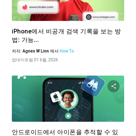
트위터
iPhone에서 비공개 검색 기록을 보는 방
법: 가능...
저자:
Agnes W Linn
에서
How To
업데이트됨 01 6월, 2026
이 기
트위터
안드로이드에서 아이폰을 추적할 수 있