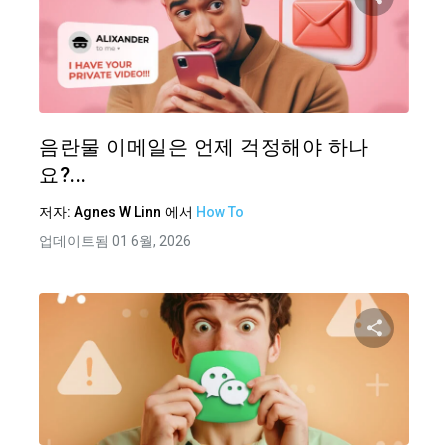
이 기
트위터
음란물 이메일은 언제 걱정해야 하나
요?...
저자:
Agnes W Linn
에서
How To
업데이트됨 01 6월, 2026
이 기