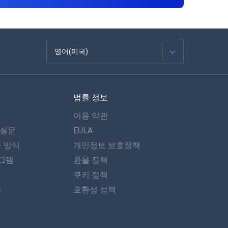
영어(미국)
Français
법률 정보
Español
이용 약관
Deutsch
 질문
EULA
동 방식
개인정보 보호정책
포르투갈어
그램
환불 정책
이탈리아어
쿠키 정책
뷰
호환성 정책
العربية
한국의