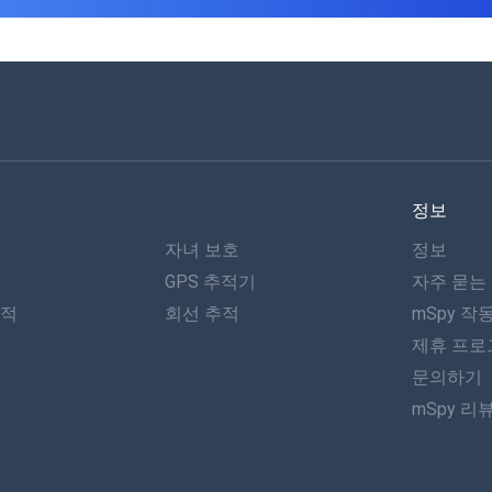
정보
자녀 보호
정보
GPS 추적기
자주 묻는
추적
회선 추적
mSpy 작
제휴 프로
문의하기
mSpy 리