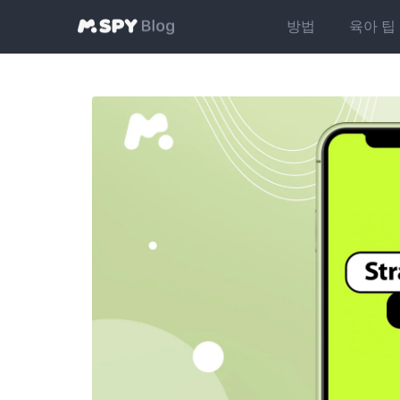
방법
육아 팁