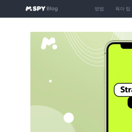
방법
육아 팁