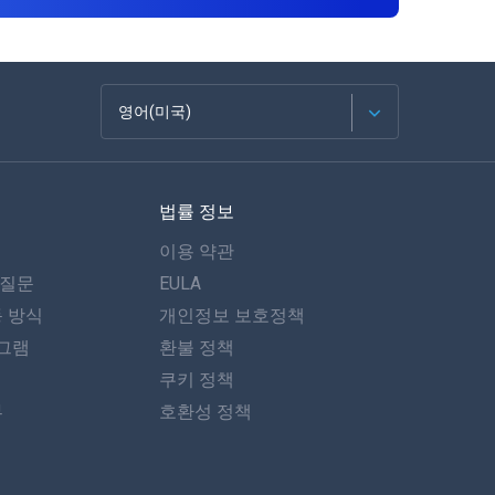
영어(미국)
Français
법률 정보
Español
이용 약관
Deutsch
 질문
EULA
동 방식
개인정보 보호정책
포르투갈어
그램
환불 정책
이탈리아어
쿠키 정책
뷰
호환성 정책
العربية
한국의