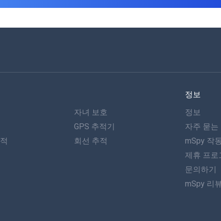
정보
자녀 보호
정보
GPS 추적기
자주 묻는
추적
회선 추적
mSpy 작
제휴 프로
문의하기
mSpy 리