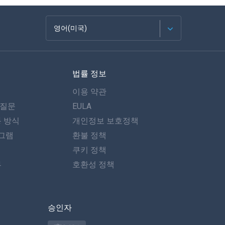
영어(미국)
Français
법률 정보
Español
이용 약관
Deutsch
 질문
EULA
동 방식
개인정보 보호정책
포르투갈어
그램
환불 정책
이탈리아어
쿠키 정책
뷰
호환성 정책
العربية
한국의
승인자
Türkçe