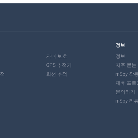
정보
자녀 보호
정보
GPS 추적기
자주 묻는
추적
회선 추적
mSpy 작
제휴 프로
문의하기
mSpy 리