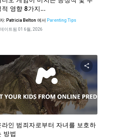
비디오 게임이 미치는 긍정적 및 부
적 영향 8가지...
자:
Patricia Belton
에서
Parenting Tips
데이트됨 01 6월, 2026
공유하기
이 기사 공유하
ok
트위터
Facebook
링크 복사
링크
온라인 범죄자로부터 자녀를 보호하
는 방법