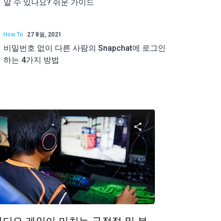
알 수 있나요? 쉬운 가이드
How To
27 8월, 2021
비밀번호 없이 다른 사람의 Snapchat에 로그인
하는 4가지 방법
공유하기
이 기사 공유하
ok
트위터
Facebook
링크 복사
링크