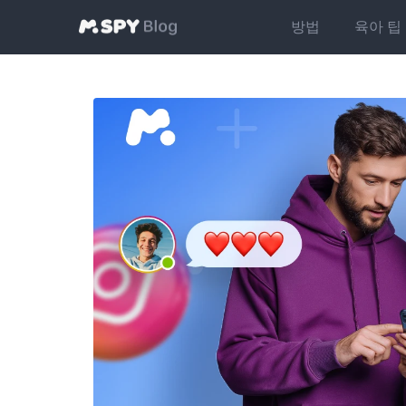
방법
육아 팁