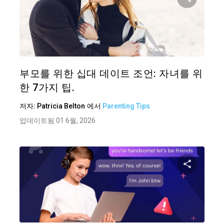
이 기
트위터
부모를 위한 십대 데이트 조언: 자녀를 위
한 7가지 팁.
저자:
Patricia Belton
에서
Parenting Tips
업데이트됨 01 6월, 2026
이 기