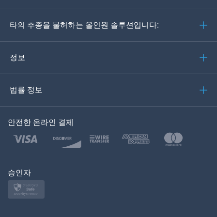
Deutsch
타의 추종을 불허하는 올인원 솔루션입니다:
포르투갈어
이탈리아어
정보
العربية
법률 정보
한국의
안전한 온라인 결제
Türkçe
Polski
日本
승인자
Norsk