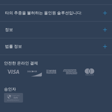
Deutsch
타의 추종을 불허하는 올인원 솔루션입니다:
포르투갈어
이탈리아어
정보
العربية
법률 정보
한국의
안전한 온라인 결제
Türkçe
Polski
日本
승인자
Norsk