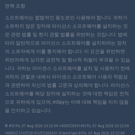
Svenska
면책 조항
ภาษาไทย
소프트웨어는 합법적인 용도로만 사용해야 합니다. 귀하가
소유하지 않은 장치에 라이선스 소프트웨어를 설치하는 것
简体中文
은 관련 법률 및 현지 관할 법률을 위반하는 것입니다. 법에
따라 일반적으로 라이선스 소프트웨어를 설치하려는 장치
Dansk
의 소유자에게 이를 통지해야 합니다. 이 요건을 위반하면
हिंदी
위반자에게 심각한 금전적 및 형사적 처벌이 부과될 수 있습
니다. 귀하는 라이센스 소프트웨어를 설치 및 사용하기 전에
네덜란드어
귀하의 관할권 내에서 라이센스 소프트웨어 사용의 적법성
과 관련하여 자신의 법률 고문과 상의해야 합니다. 라이선스
עברית
소프트웨어를 해당 장치에 설치하는 것에 대한 책임은 전적
으로 귀하에게 있으며, mSpy는 이에 대해 책임을 지지 않음
로마나
을 인지하고 있습니다.
Ελληνικά
© #!31Fri, 07 Aug 2026 23:22:09 +0000Z0931#31Fri, 07 Aug 2026 23:22:09
한국어
+0000Z-11UTC3131UTC202631 07pm31pm-31Fri, 07 Aug 2026 23:22:09