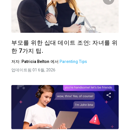
이 기
트위터
부모를 위한 십대 데이트 조언: 자녀를 위
한 7가지 팁.
저자:
Patricia Belton
에서
Parenting Tips
업데이트됨 01 6월, 2026
이 기