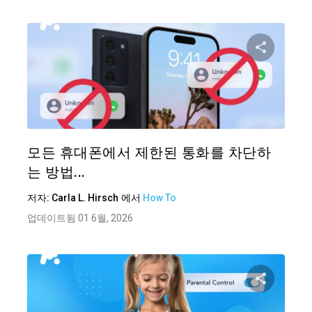
이 기
트위터
모든 휴대폰에서 제한된 통화를 차단하
는 방법...
저자:
Carla L. Hirsch
에서
How To
업데이트됨 01 6월, 2026
이 기