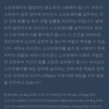
ภาษาไทย
소프트웨어는 합법적인 용도로만 사용해야 합니다. 귀하가
소유하지 않은 장치에 라이선스 소프트웨어를 설치하는 것
简体中文
은 관련 법률 및 현지 관할 법률을 위반하는 것입니다. 법에
따라 일반적으로 라이선스 소프트웨어를 설치하려는 장치
Dansk
의 소유자에게 이를 통지해야 합니다. 이 요건을 위반하면
हिंदी
위반자에게 심각한 금전적 및 형사적 처벌이 부과될 수 있습
니다. 귀하는 라이센스 소프트웨어를 설치 및 사용하기 전에
네덜란드어
귀하의 관할권 내에서 라이센스 소프트웨어 사용의 적법성
과 관련하여 자신의 법률 고문과 상의해야 합니다. 라이선스
עברית
소프트웨어를 해당 장치에 설치하는 것에 대한 책임은 전적
으로 귀하에게 있으며, mSpy는 이에 대해 책임을 지지 않음
로마나
을 인지하고 있습니다.
Ελληνικά
© #!31Sun, 09 Aug 2026 12:31:37 +0000Z3731#31Sun, 09 Aug 2026
한국어
12:31:37 +0000Z-12UTC3131UTC202631 09pm31pm-31Sun, 09 Aug 2026
12:31:37 +0000Z12UTC3131UTC2026312026Sun, 09 Aug 2026 12:31:37