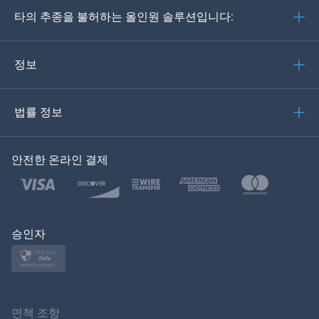
타의 추종을 불허하는 올인원 솔루션입니다:
포르투갈어
이탈리아어
정보
العربية
법률 정보
한국의
안전한 온라인 결제
Türkçe
Polski
日本
승인자
Norsk
Svenska
면책 조항