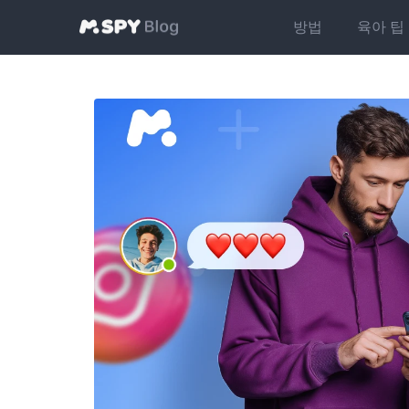
방법
육아 팁