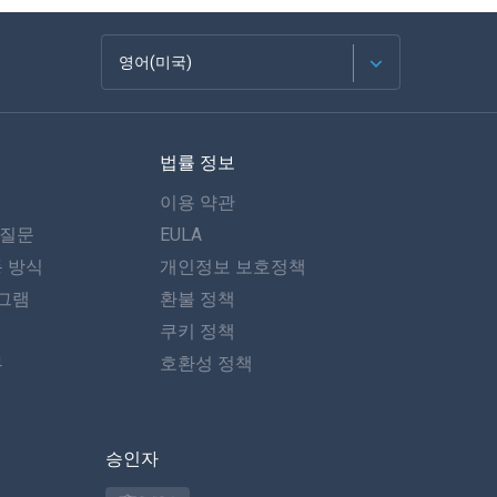
영어(미국)
Français
법률 정보
Español
이용 약관
Deutsch
 질문
EULA
동 방식
개인정보 보호정책
포르투갈어
그램
환불 정책
이탈리아어
쿠키 정책
뷰
호환성 정책
العربية
한국의
승인자
Türkçe