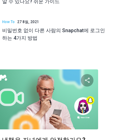
알 수 있나요? 쉬운 가이드
How To
27 8월, 2021
비밀번호 없이 다른 사람의 Snapchat에 로그인
하는 4가지 방법
공유하기
이 기사 공유하
ok
트위터
Facebook
링크 복사
링크