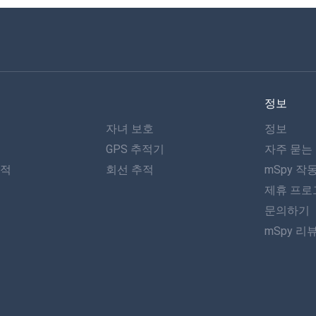
정보
자녀 보호
정보
GPS 추적기
자주 묻는
추적
회선 추적
mSpy 작
제휴 프로
문의하기
mSpy 리