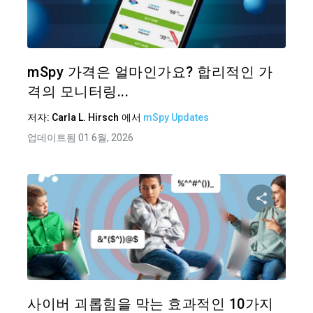
트위터
mSpy 가격은 얼마인가요? 합리적인 가
격의 모니터링...
저자:
Carla L. Hirsch
에서
mSpy Updates
업데이트됨 01 6월, 2026
이 기
트위터
사이버 괴롭힘을 막는 효과적인 10가지