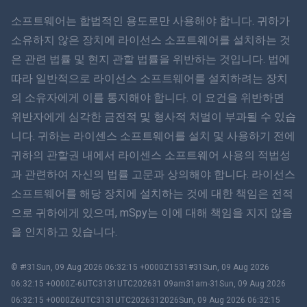
ภาษาไทย
소프트웨어는 합법적인 용도로만 사용해야 합니다. 귀하가
소유하지 않은 장치에 라이선스 소프트웨어를 설치하는 것
简体中文
은 관련 법률 및 현지 관할 법률을 위반하는 것입니다. 법에
따라 일반적으로 라이선스 소프트웨어를 설치하려는 장치
Dansk
의 소유자에게 이를 통지해야 합니다. 이 요건을 위반하면
हिंदी
위반자에게 심각한 금전적 및 형사적 처벌이 부과될 수 있습
니다. 귀하는 라이센스 소프트웨어를 설치 및 사용하기 전에
네덜란드어
귀하의 관할권 내에서 라이센스 소프트웨어 사용의 적법성
과 관련하여 자신의 법률 고문과 상의해야 합니다. 라이선스
עברית
소프트웨어를 해당 장치에 설치하는 것에 대한 책임은 전적
으로 귀하에게 있으며, mSpy는 이에 대해 책임을 지지 않음
로마나
을 인지하고 있습니다.
Ελληνικά
© #!31Sun, 09 Aug 2026 06:32:15 +0000Z1531#31Sun, 09 Aug 2026
한국어
06:32:15 +0000Z-6UTC3131UTC202631 09am31am-31Sun, 09 Aug 2026
06:32:15 +0000Z6UTC3131UTC2026312026Sun, 09 Aug 2026 06:32:15