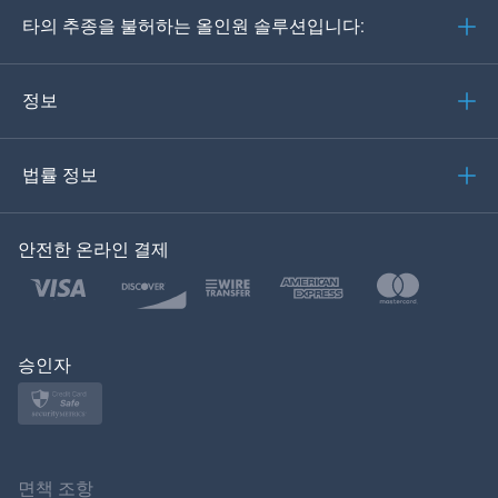
타의 추종을 불허하는 올인원 솔루션입니다:
포르투갈어
이탈리아어
정보
العربية
법률 정보
한국의
안전한 온라인 결제
Türkçe
Polski
日本
승인자
Norsk
Svenska
면책 조항