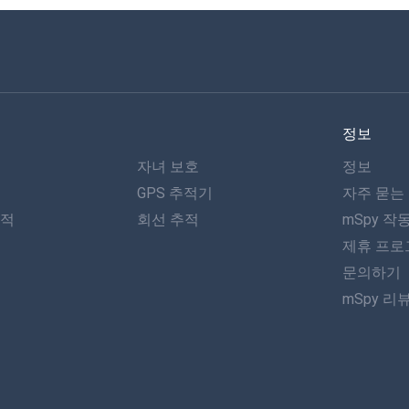
정보
자녀 보호
정보
GPS 추적기
자주 묻는
추적
회선 추적
mSpy 작
제휴 프로
문의하기
mSpy 리