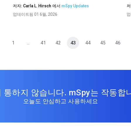
저자:
Carla L. Hirsch
에서
mSpy Updates
저
업데이트됨 01 6월, 2026
업
1
...
41
42
43
44
45
46
 통하지 않습니다. mSpy는 작동합
오늘도 안심하고 사용하세요