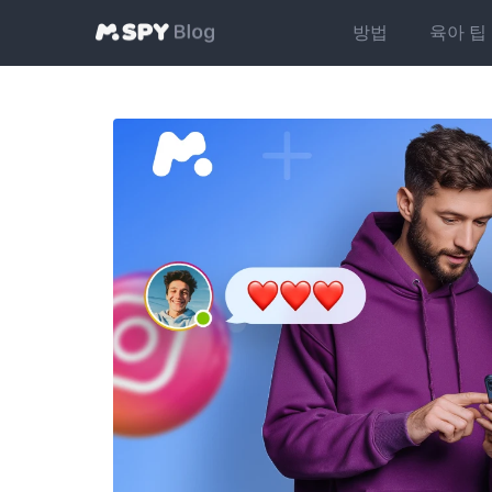
방법
육아 팁