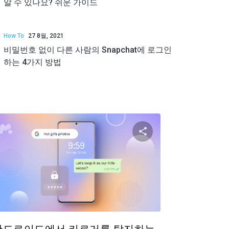
알 수 있나요? 쉬운 가이드
How To
27 8월, 2021
비밀번호 없이 다른 사람의 Snapchat에 로그인
하는 4가지 방법
공유하기
이 기사 공유하
ok
트위터
Facebook
링크 복사
링크