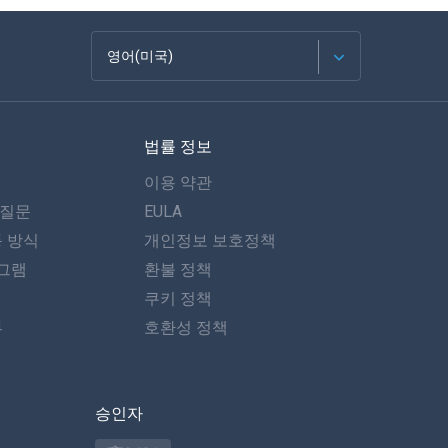
영어(미국)
Français
법률 정보
Español
이용 약관
Deutsch
 질문
EULA
동 방식
개인정보 보호정책
포르투갈어
그램
환불 정책
이탈리아어
쿠키 정책
뷰
호환성 정책
العربية
한국의
승인자
Türkçe