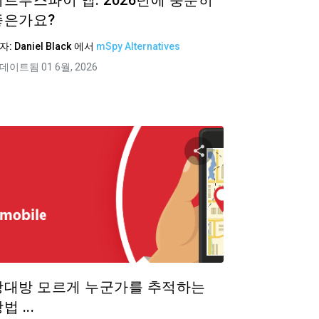
더트루스파이 앱: 2026년에 충분히
좋은가요?
자:
Daniel Black
에서
mSpy Alternatives
데이트됨 01 6월, 2026
공유하기
이 기사 공유하
ok
트위터
Facebook
링크 복사
링크
상대방 모르게 누군가를 추적하는
법 ...