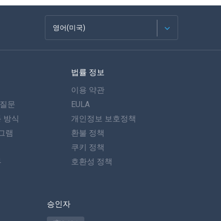
영어(미국)
Français
법률 정보
Español
이용 약관
Deutsch
 질문
EULA
동 방식
개인정보 보호정책
포르투갈어
그램
환불 정책
이탈리아어
쿠키 정책
뷰
호환성 정책
العربية
한국의
승인자
Türkçe