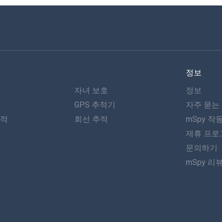
정보
자녀 보호
정보
GPS 추적기
자주 묻는
추적
회선 추적
mSpy 작
제휴 프로
문의하기
mSpy 리