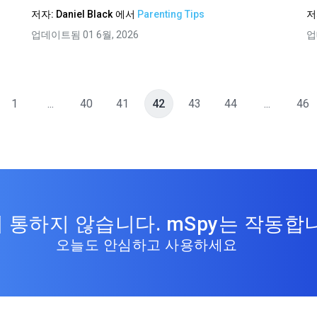
저자:
Daniel Black
에서
Parenting Tips
저
업데이트됨 01 6월, 2026
업
1
...
40
41
42
43
44
...
46
 통하지 않습니다. mSpy는 작동합
오늘도 안심하고 사용하세요