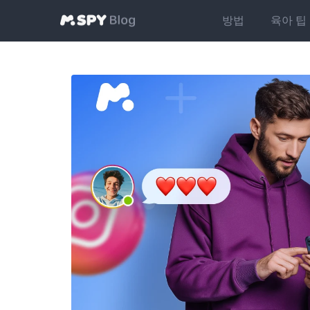
방법
육아 팁