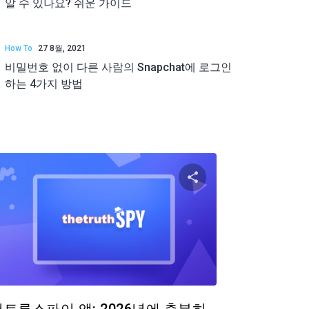
알 수 있나요? 쉬운 가이드
How To
27 8월, 2021
비밀번호 없이 다른 사람의 Snapchat에 로그인
하는 4가지 방법
공유하기
이 기사 공유하
ok
트위터
Facebook
링크 복사
링크