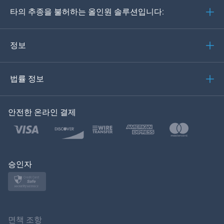
타의 추종을 불허하는 올인원 솔루션입니다:
포르투갈어
이탈리아어
정보
العربية
법률 정보
한국의
안전한 온라인 결제
Türkçe
Polski
日本
승인자
Norsk
Svenska
면책 조항