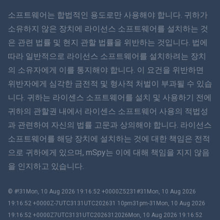
ภาษาไทย
소프트웨어는 합법적인 용도로만 사용해야 합니다. 귀하가
소유하지 않은 장치에 라이선스 소프트웨어를 설치하는 것
简体中文
은 관련 법률 및 현지 관할 법률을 위반하는 것입니다. 법에
따라 일반적으로 라이선스 소프트웨어를 설치하려는 장치
Dansk
의 소유자에게 이를 통지해야 합니다. 이 요건을 위반하면
हिंदी
위반자에게 심각한 금전적 및 형사적 처벌이 부과될 수 있습
니다. 귀하는 라이센스 소프트웨어를 설치 및 사용하기 전에
네덜란드어
귀하의 관할권 내에서 라이센스 소프트웨어 사용의 적법성
과 관련하여 자신의 법률 고문과 상의해야 합니다. 라이선스
עברית
소프트웨어를 해당 장치에 설치하는 것에 대한 책임은 전적
으로 귀하에게 있으며, mSpy는 이에 대해 책임을 지지 않음
로마나
을 인지하고 있습니다.
Ελληνικά
© #!31Mon, 10 Aug 2026 19:16:52 +0000Z5231#31Mon, 10 Aug 2026
한국어
19:16:52 +0000Z-7UTC3131UTC202631 10pm31pm-31Mon, 10 Aug 2026
19:16:52 +0000Z7UTC3131UTC2026312026Mon, 10 Aug 2026 19:16:52