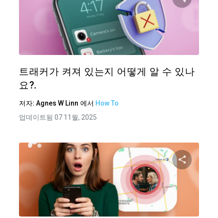
이 기
트위터
트래커가 켜져 있는지 어떻게 알 수 있나
요?.
저자:
Agnes W Linn
에서
How To
업데이트됨 07 11월, 2025
이 기