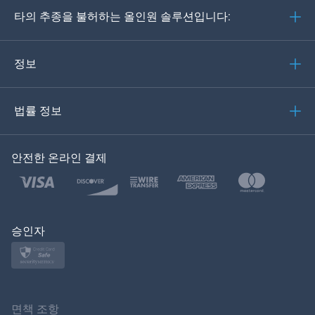
타의 추종을 불허하는 올인원 솔루션입니다:
포르투갈어
이탈리아어
정보
العربية
법률 정보
한국의
안전한 온라인 결제
Türkçe
Polski
日本
승인자
Norsk
Svenska
면책 조항