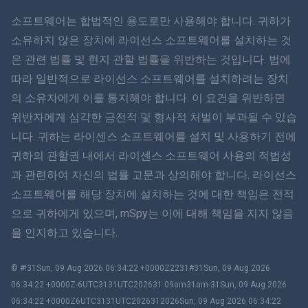
ภาษาไทย
소프트웨어는 합법적인 용도로만 사용해야 합니다. 귀하가
소유하지 않은 장치에 라이선스 소프트웨어를 설치하는 것
简体中文
은 관련 법률 및 현지 관할 법률을 위반하는 것입니다. 법에
따라 일반적으로 라이선스 소프트웨어를 설치하려는 장치
Dansk
의 소유자에게 이를 통지해야 합니다. 이 요건을 위반하면
हिंदी
위반자에게 심각한 금전적 및 형사적 처벌이 부과될 수 있습
니다. 귀하는 라이센스 소프트웨어를 설치 및 사용하기 전에
네덜란드어
귀하의 관할권 내에서 라이센스 소프트웨어 사용의 적법성
과 관련하여 자신의 법률 고문과 상의해야 합니다. 라이선스
עברית
소프트웨어를 해당 장치에 설치하는 것에 대한 책임은 전적
으로 귀하에게 있으며, mSpy는 이에 대해 책임을 지지 않음
로마나
을 인지하고 있습니다.
Ελληνικά
© #!31Sun, 09 Aug 2026 06:34:22 +0000Z2231#31Sun, 09 Aug 2026
한국어
06:34:22 +0000Z-6UTC3131UTC202631 09am31am-31Sun, 09 Aug 2026
06:34:22 +0000Z6UTC3131UTC2026312026Sun, 09 Aug 2026 06:34:22