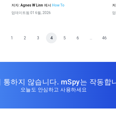
저자:
Agnes W Linn
에서
How To
저
업데이트됨 01 6월, 2026
업
1
2
3
4
5
6
...
46
 통하지 않습니다. mSpy는 작동합
오늘도 안심하고 사용하세요