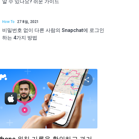
알 수 있나요? 쉬운 가이드
How To
27 8월, 2021
비밀번호 없이 다른 사람의 Snapchat에 로그인
하는 4가지 방법
공유하기
이 기사 공유하
ok
트위터
Facebook
링크 복사
링크