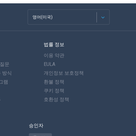
영어(미국)
Français
법률 정보
Español
이용 약관
Deutsch
 질문
EULA
동 방식
개인정보 보호정책
포르투갈어
그램
환불 정책
이탈리아어
쿠키 정책
뷰
호환성 정책
العربية
한국의
승인자
Türkçe