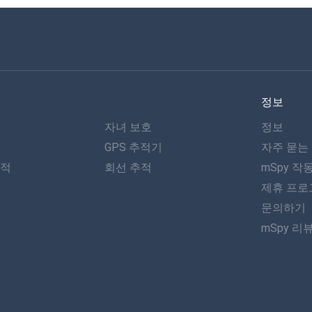
정보
자녀 보호
정보
GPS 추적기
자주 묻는
추적
회선 추적
mSpy 작
제휴 프로
문의하기
mSpy 리