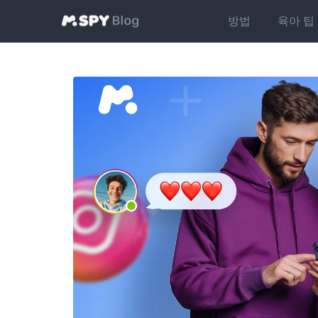
방법
육아 팁