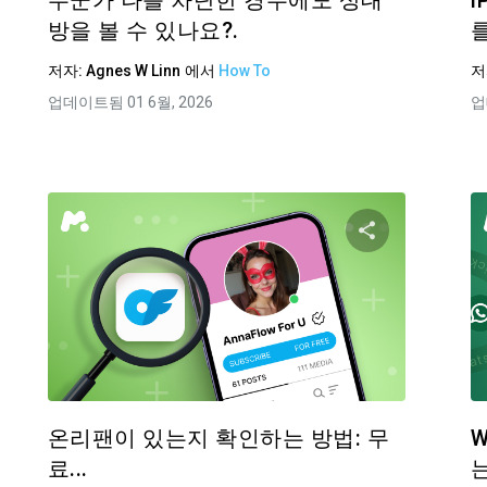
누군가 나를 차단한 경우에도 상대
방을 볼 수 있나요?.
저자:
Agnes W Linn
에서
How To
저
업데이트됨 01 6월, 2026
업
기사 공유하기
이 기사 
Facebook
트위터
Facebo
링크 복사
온리팬이 있는지 확인하는 방법: 무
료...
는