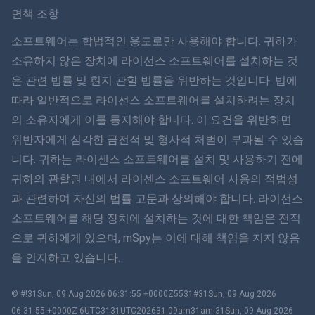
Svenska
면책 조항
ภาษาไทย
소프트웨어는 합법적인 용도로만 사용해야 합니다. 귀하가
소유하지 않은 장치에 라이선스 소프트웨어를 설치하는 것
简体中文
은 관련 법률 및 현지 관할 법률을 위반하는 것입니다. 법에
따라 일반적으로 라이선스 소프트웨어를 설치하려는 장치
Dansk
의 소유자에게 이를 통지해야 합니다. 이 요건을 위반하면
हिंदी
위반자에게 심각한 금전적 및 형사적 처벌이 부과될 수 있습
니다. 귀하는 라이센스 소프트웨어를 설치 및 사용하기 전에
네덜란드어
귀하의 관할권 내에서 라이센스 소프트웨어 사용의 적법성
과 관련하여 자신의 법률 고문과 상의해야 합니다. 라이선스
עברית
소프트웨어를 해당 장치에 설치하는 것에 대한 책임은 전적
으로 귀하에게 있으며, mSpy는 이에 대해 책임을 지지 않음
로마나
을 인지하고 있습니다.
Ελληνικά
© #!31Sun, 09 Aug 2026 06:31:55 +0000Z5531#31Sun, 09 Aug 2026
한국어
06:31:55 +0000Z-6UTC3131UTC202631 09am31am-31Sun, 09 Aug 2026