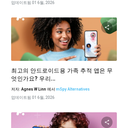
업데이트됨 01 6월, 2026
이 기
트위터
최고의 안드로이드용 가족 추적 앱은 무
엇인가요? 우리...
저자:
Agnes W Linn
에서
mSpy Alternatives
업데이트됨 01 6월, 2026