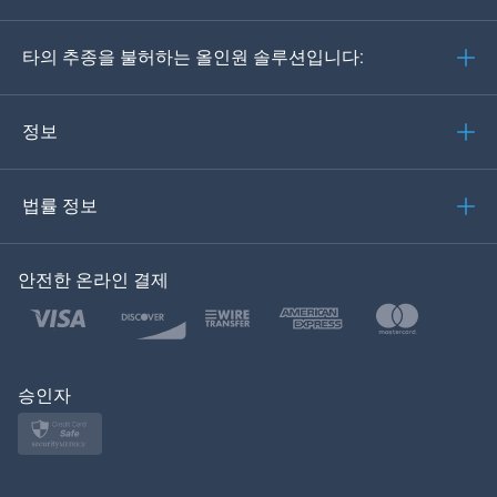
Deutsch
타의 추종을 불허하는 올인원 솔루션입니다:
포르투갈어
이탈리아어
정보
العربية
법률 정보
한국의
안전한 온라인 결제
Türkçe
Polski
日本
승인자
Norsk