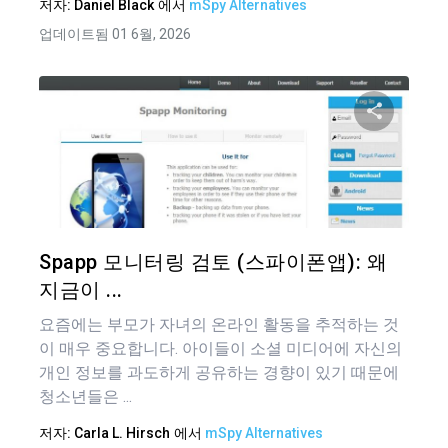
저자:
Daniel Black
에서
mSpy Alternatives
업데이트됨 01 6월, 2026
이 기
트위터
Spapp 모니터링 검토 (스파이폰앱): 왜
지금이 ...
요즘에는 부모가 자녀의 온라인 활동을 추적하는 것
이 매우 중요합니다. 아이들이 소셜 미디어에 자신의
개인 정보를 과도하게 공유하는 경향이 있기 때문에
청소년들은 ...
저자:
Carla L. Hirsch
에서
mSpy Alternatives