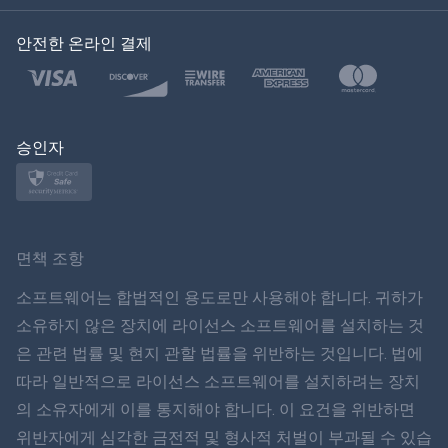
한국의
안전한 온라인 결제
Türkçe
Polski
日本
승인자
Norsk
Svenska
면책 조항
ภาษาไทย
소프트웨어는 합법적인 용도로만 사용해야 합니다. 귀하가
소유하지 않은 장치에 라이선스 소프트웨어를 설치하는 것
简体中文
은 관련 법률 및 현지 관할 법률을 위반하는 것입니다. 법에
따라 일반적으로 라이선스 소프트웨어를 설치하려는 장치
Dansk
의 소유자에게 이를 통지해야 합니다. 이 요건을 위반하면
हिंदी
위반자에게 심각한 금전적 및 형사적 처벌이 부과될 수 있습