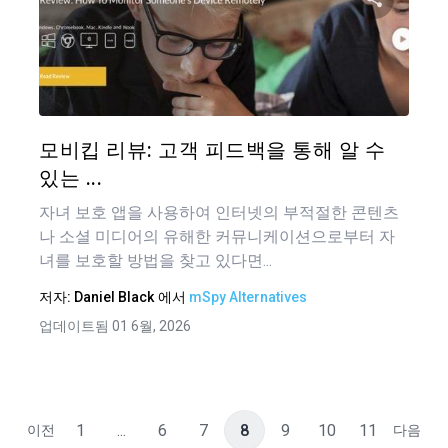
탐
이 기
색
트위터
모비킵 리뷰: 고객 피드백을 통해 알 수
있는 ...
자녀 보호 앱을 사용하여 인터넷의 부적절한 콘텐츠
나 소셜 미디어의 유해한 커뮤니케이션으로부터 자
녀를 보호할 방법을 찾고 있다면...
저자:
Daniel Black
에서
mSpy Alternatives
업데이트됨 01 6월, 2026
1
...
6
7
8
9
10
11
이전
다음