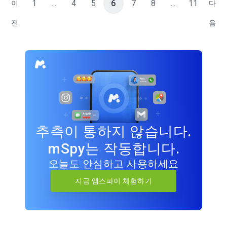
1
...
4
5
6
7
8
...
11
이
다
전
음
추측이 통하지 않습니다.
mSpy는 작동합니다.
오늘도 안심하고 사용하세요
지금 엠스파이 체험하기