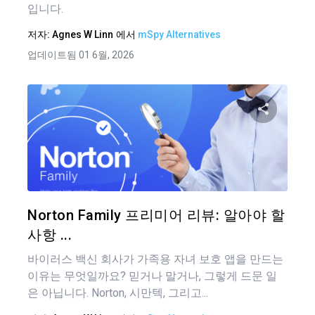
입니다.
저자:
Agnes W Linn
에서
mSpy Alternatives
업데이트됨 01 6월, 2026
이 기
트위터
Norton Family 프리미어 리뷰: 알아야 할
사항 ...
바이러스 백신 회사가 가족용 자녀 보호 앱을 만드는
이유는 무엇일까요? 믿거나 말거나, 그렇게 드문 일
은 아닙니다. Norton, 시만텍, 그리고...