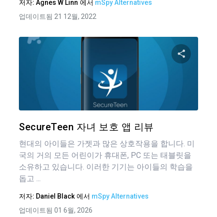
저자:
Agnes W Linn
에서
mSpy Alternatives
업데이트됨 21 12월, 2022
이 기
트위터
SecureTeen 자녀 보호 앱 리뷰
현대의 아이들은 가젯과 많은 상호작용을 합니다. 미
국의 거의 모든 어린이가 휴대폰, PC 또는 태블릿을
소유하고 있습니다. 이러한 기기는 아이들의 학습을
돕고 ...
저자:
Daniel Black
에서
mSpy Alternatives
업데이트됨 01 6월, 2026