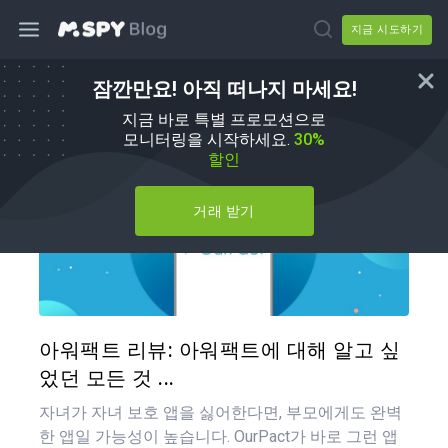
지금 시도하기
잠깐만요! 아직 떠나지 마세요!
mSpy 대체품
지금 바로 특별 프로모션으로
모니터링을 시작하세요.
30%
할인
거래 받기
이 기
트위터
아워팩트 리뷰: 아워팩트에 대해 알고 싶
었던 모든 것 ...
자녀가 자녀 보호 앱을 싫어한다면, 부모에게도 완벽
한 앱일 가능성이 높습니다. OurPact가 바로 그런 앱