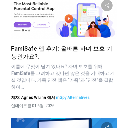
이 기
트위터
FamiSafe 앱 후기: 올바른 자녀 보호 기
능인가요?.
이름에 무엇이 담겨 있나요? 자녀 보호를 위해
FamiSafe를 고려하고 있다면 많은 것을 기대하고 계
실 것입니다. 가족 안전 앱은 “가족”과 “안전”을 결합
하여 ...
저자:
Agnes W Linn
에서
mSpy Alternatives
업데이트됨 01 6월, 2026
글