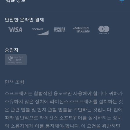
법률 정보
한국의
안전한 온라인 결제
Türkçe
Polski
日本
승인자
Norsk
Svenska
면책 조항
ภาษาไทย
소프트웨어는 합법적인 용도로만 사용해야 합니다. 귀하가
소유하지 않은 장치에 라이선스 소프트웨어를 설치하는 것
简体中文
은 관련 법률 및 현지 관할 법률을 위반하는 것입니다. 법에
따라 일반적으로 라이선스 소프트웨어를 설치하려는 장치
Dansk
의 소유자에게 이를 통지해야 합니다. 이 요건을 위반하면