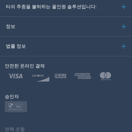
타의 추종을 불허하는 올인원 솔루션입니다:
포르투갈어
이탈리아어
정보
العربية
법률 정보
한국의
안전한 온라인 결제
Türkçe
Polski
日本
승인자
Norsk
Svenska
면책 조항