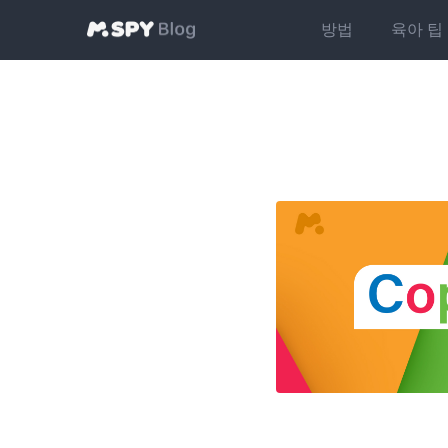
방법
육아 팁