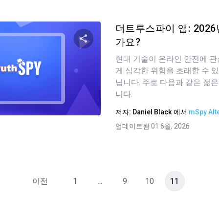
더트루스파이 앱: 202
가요?
현대 기술이 온라인 안전에 
이 기사 공유하기
게 심각한 위험을 초래할 수 
닙니다. 주로 다음과 같은 젊
니다.
트위터
Facebook
링크 복사
저자:
Daniel Black
에서
mSpy Alt
업데이트됨 01 6월, 2026
이전
1
...
9
10
11