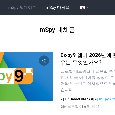
mSpy 업데이트
mSpy 대체품
mSpy 대체품
Copy9 앱이 2026년
유는 무엇인가요?
글로벌 네트워크에 접속할 수
이 기사 공유하기
현대 미국 어린이를 상상할 수
어와 인스턴트 메시징으로 인
습니다.
트위터
Facebook
링크 복사
저자:
Daniel Black
에서
mSpy Alt
업데이트됨 01 6월, 2026