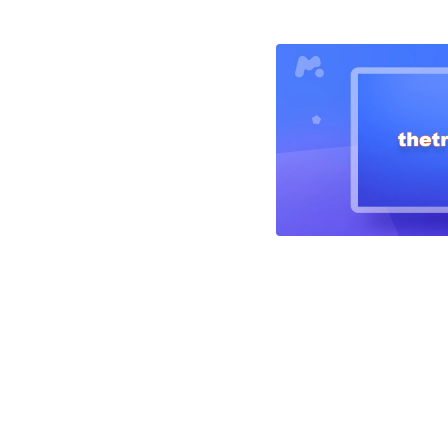
글
탐
색