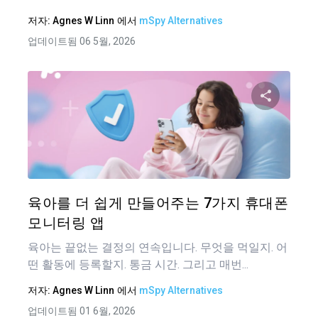
저자:
Agnes W Linn
에서
mSpy Alternatives
업데이트됨 06 5월, 2026
이 기
트위터
육아를 더 쉽게 만들어주는 7가지 휴대폰
모니터링 앱
육아는 끝없는 결정의 연속입니다. 무엇을 먹일지. 어
떤 활동에 등록할지. 통금 시간. 그리고 매번...
저자:
Agnes W Linn
에서
mSpy Alternatives
업데이트됨 01 6월, 2026