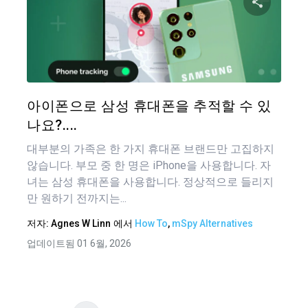
탐
이 기
색
트위터
아이폰으로 삼성 휴대폰을 추적할 수 있
나요?....
대부분의 가족은 한 가지 휴대폰 브랜드만 고집하지
않습니다. 부모 중 한 명은 iPhone을 사용합니다. 자
녀는 삼성 휴대폰을 사용합니다. 정상적으로 들리지
만 원하기 전까지는...
저자:
Agnes W Linn
에서
How To
,
mSpy Alternatives
업데이트됨 01 6월, 2026