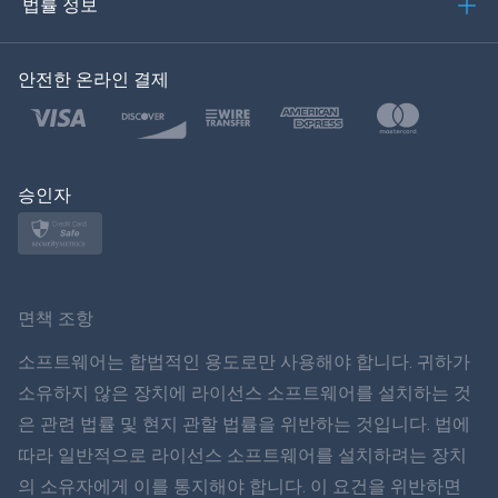
법률 정보
한국의
안전한 온라인 결제
Türkçe
Polski
日本
승인자
Norsk
Svenska
면책 조항
ภาษาไทย
소프트웨어는 합법적인 용도로만 사용해야 합니다. 귀하가
소유하지 않은 장치에 라이선스 소프트웨어를 설치하는 것
简体中文
은 관련 법률 및 현지 관할 법률을 위반하는 것입니다. 법에
따라 일반적으로 라이선스 소프트웨어를 설치하려는 장치
Dansk
의 소유자에게 이를 통지해야 합니다. 이 요건을 위반하면