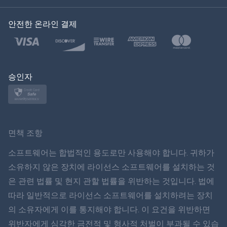
한국의
안전한 온라인 결제
Türkçe
Polski
日本
승인자
Norsk
Svenska
면책 조항
ภาษาไทย
소프트웨어는 합법적인 용도로만 사용해야 합니다. 귀하가
소유하지 않은 장치에 라이선스 소프트웨어를 설치하는 것
简体中文
은 관련 법률 및 현지 관할 법률을 위반하는 것입니다. 법에
따라 일반적으로 라이선스 소프트웨어를 설치하려는 장치
Dansk
의 소유자에게 이를 통지해야 합니다. 이 요건을 위반하면
हिंदी
위반자에게 심각한 금전적 및 형사적 처벌이 부과될 수 있습