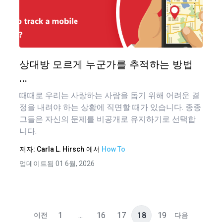
이 기
색
트위터
상대방 모르게 누군가를 추적하는 방법
...
때때로 우리는 사랑하는 사람을 돕기 위해 어려운 결
정을 내려야 하는 상황에 직면할 때가 있습니다. 종종
그들은 자신의 문제를 비공개로 유지하기로 선택합
니다.
저자:
Carla L. Hirsch
에서
How To
업데이트됨 01 6월, 2026
1
...
16
17
18
19
이전
다음