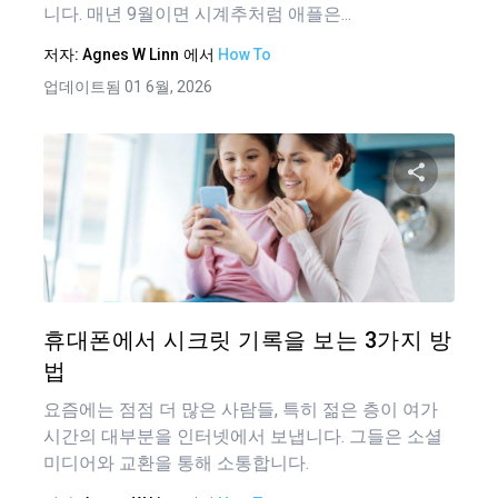
니다. 매년 9월이면 시계추처럼 애플은...
저자:
Agnes W Linn
에서
How To
업데이트됨 01 6월, 2026
이 기
트위터
휴대폰에서 시크릿 기록을 보는 3가지 방
법
요즘에는 점점 더 많은 사람들, 특히 젊은 층이 여가
시간의 대부분을 인터넷에서 보냅니다. 그들은 소셜
미디어와 교환을 통해 소통합니다.