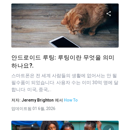
이 기
트위터
안드로이드 루팅: 루팅이란 무엇을 의미
하나요?.
스마트폰은 전 세계 사람들의 생활에 없어서는 안 될
필수품이 되었습니다. 사용자 수는 이미 30억 명에 달
합니다. 미국, 중국,...
저자:
Jeremy Brighton
에서
How To
업데이트됨 01 6월, 2026
글