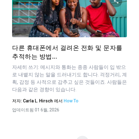
탐
이 기
색
트위터
다른 휴대폰에서 걸려온 전화 및 문자를
추적하는 방법...
자세히 쓰기: 메시지와 통화는 종종 사람들이 입 밖으
로 내뱉지 않는 말을 드러내기도 합니다. 걱정거리, 계
획, 감정 등 사적으로 감추고 싶은 것들이죠. 사람들은
다음과 같은 경향이 있습니다.
저자:
Carla L. Hirsch
에서
How To
업데이트됨 01 6월, 2026