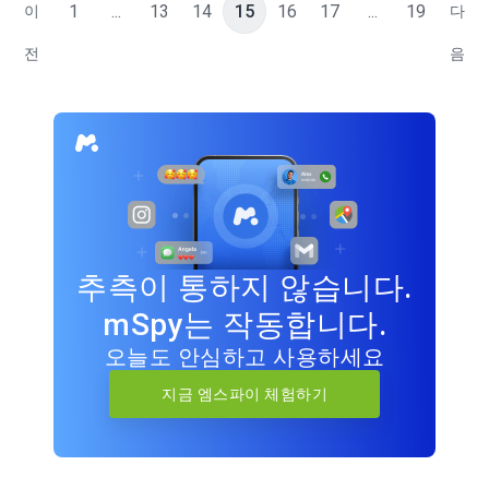
1
...
13
14
15
16
17
...
19
이
다
전
음
추측이 통하지 않습니다.
mSpy는 작동합니다.
오늘도 안심하고 사용하세요
지금 엠스파이 체험하기