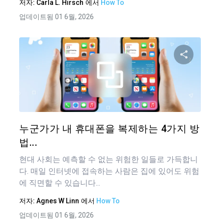
저자:
Carla L. Hirsch
에서
How To
업데이트됨 01 6월, 2026
이 기
트위터
누군가가 내 휴대폰을 복제하는 4가지 방
법...
현대 사회는 예측할 수 없는 위험한 일들로 가득합니
다. 매일 인터넷에 접속하는 사람은 집에 있어도 위험
에 직면할 수 있습니다...
저자:
Agnes W Linn
에서
How To
업데이트됨 01 6월, 2026