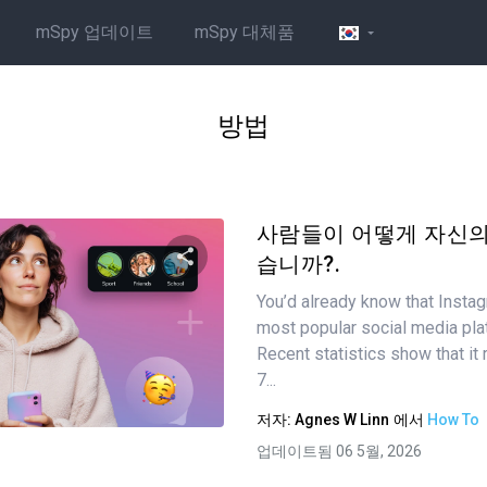
mSpy 업데이트
mSpy 대체품
방법
사람들이 어떻게 자신의
습니까?.
You’d already know that Instag
이 기사 공유하기
most popular social media pla
Recent statistics show that it
7...
트위터
Facebook
링크 복사
저자:
Agnes W Linn
에서
How To
업데이트됨 06 5월, 2026