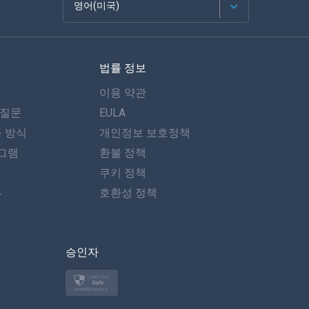
영어(미국)
Français
법률 정보
Español
이용 약관
Deutsch
 질문
EULA
동 방식
개인정보 보호정책
포르투갈어
그램
환불 정책
이탈리아어
쿠키 정책
뷰
호환성 정책
العربية
한국의
승인자
Türkçe
Polski