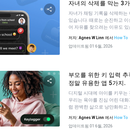
자녀의 삭제를 막는 3가지
자녀가 채팅 기록을 삭제하는 
있습니다. 때로는 순진하고 이
이 기사 공유하기
어 자유를 찾으려는 이유도 있
저자:
Agnes W Linn
에서
How To
업데이트됨 01 6월, 2026
트위터
Facebook
링크 복사
부모를 위한 키 입력 추
정말 유용한 앱 5가지.
디지털 시대에 아이를 키우는 
이 기사 공유하기
우리는 육아를 진심 어린 대
럼 완벽한 삶으로 낭만화하고 
저자:
Agnes W Linn
에서
How To
트위터
Facebook
링크 복사
업데이트됨 01 6월, 2026