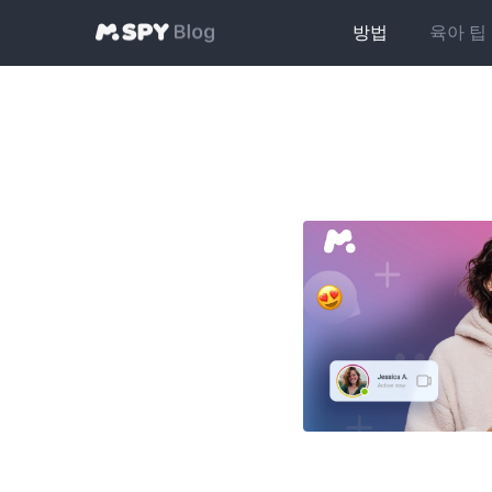
방법
육아 팁