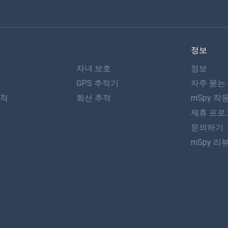
정보
자녀 보호
정보
GPS 추적기
자주 묻는
추적
회선 추적
mSpy 작
제휴 프로
문의하기
mSpy 리