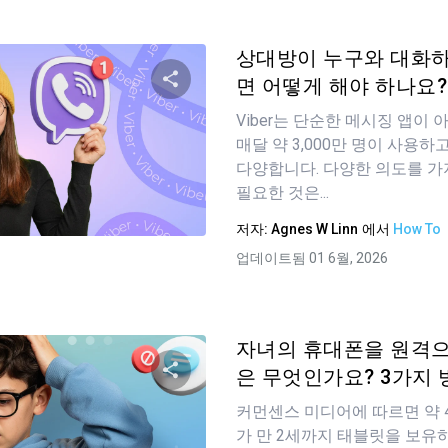
상대방이 누구와 대화
면 어떻게 해야 하나요?
Viber는 단순한 메시징 앱이
이 기사 공유하기
매달 약 3,000만 명이 사용하
다양합니다. 다양한 의도를 가
필요한 것은...
트위터
Facebook
링크 복사
저자:
Agnes W Linn
에서
How To
업데이트됨 01 6월, 2026
자녀의 휴대폰을 원격으
은 무엇인가요? 3가지 
커먼센스 미디어에 따르면 약 4
이 기사 공유하기
가 만 2세까지 태블릿을 보유하고