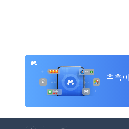
글
탐
색
추측이