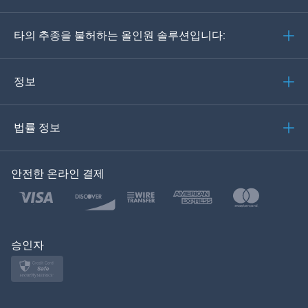
Deutsch
타의 추종을 불허하는 올인원 솔루션입니다:
포르투갈어
이탈리아어
정보
العربية
법률 정보
한국의
안전한 온라인 결제
Türkçe
Polski
日本
승인자
Norsk