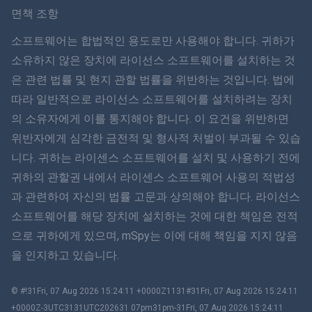
Svenska
면책 조항
ภาษาไทย
소프트웨어는 합법적인 용도로만 사용해야 합니다. 귀하가
소유하지 않은 장치에 라이선스 소프트웨어를 설치하는 것
简体中文
은 관련 법률 및 현지 관할 법률을 위반하는 것입니다. 법에
따라 일반적으로 라이선스 소프트웨어를 설치하려는 장치
Dansk
의 소유자에게 이를 통지해야 합니다. 이 요건을 위반하면
हिंदी
위반자에게 심각한 금전적 및 형사적 처벌이 부과될 수 있습
니다. 귀하는 라이센스 소프트웨어를 설치 및 사용하기 전에
네덜란드어
귀하의 관할권 내에서 라이센스 소프트웨어 사용의 적법성
과 관련하여 자신의 법률 고문과 상의해야 합니다. 라이선스
עברית
소프트웨어를 해당 장치에 설치하는 것에 대한 책임은 전적
으로 귀하에게 있으며, mSpy는 이에 대해 책임을 지지 않음
로마나
을 인지하고 있습니다.
Ελληνικά
© #!31Fri, 07 Aug 2026 15:24:11 +0000Z1131#31Fri, 07 Aug 2026 15:24:11
한국어
+0000Z-3UTC3131UTC202631 07pm31pm-31Fri, 07 Aug 2026 15:24:11