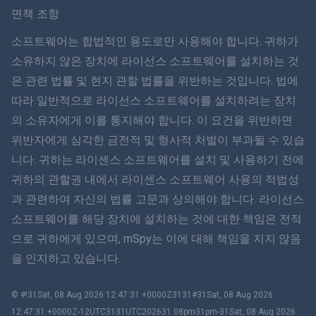
Svenska
면책 조항
ภาษาไทย
소프트웨어는 합법적인 용도로만 사용해야 합니다. 귀하가
소유하지 않은 장치에 라이선스 소프트웨어를 설치하는 것
简体中文
은 관련 법률 및 현지 관할 법률을 위반하는 것입니다. 법에
따라 일반적으로 라이선스 소프트웨어를 설치하려는 장치
Dansk
의 소유자에게 이를 통지해야 합니다. 이 요건을 위반하면
हिंदी
위반자에게 심각한 금전적 및 형사적 처벌이 부과될 수 있습
니다. 귀하는 라이센스 소프트웨어를 설치 및 사용하기 전에
네덜란드어
귀하의 관할권 내에서 라이센스 소프트웨어 사용의 적법성
과 관련하여 자신의 법률 고문과 상의해야 합니다. 라이선스
עברית
소프트웨어를 해당 장치에 설치하는 것에 대한 책임은 전적
으로 귀하에게 있으며, mSpy는 이에 대해 책임을 지지 않음
로마나
을 인지하고 있습니다.
Ελληνικά
© #!31Sat, 08 Aug 2026 12:47:31 +0000Z3131#31Sat, 08 Aug 2026
한국어
12:47:31 +0000Z-12UTC3131UTC202631 08pm31pm-31Sat, 08 Aug 2026