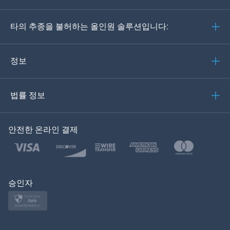
Deutsch
타의 추종을 불허하는 올인원 솔루션입니다:
포르투갈어
이탈리아어
정보
العربية
법률 정보
한국의
안전한 온라인 결제
Türkçe
Polski
日本
승인자
Norsk