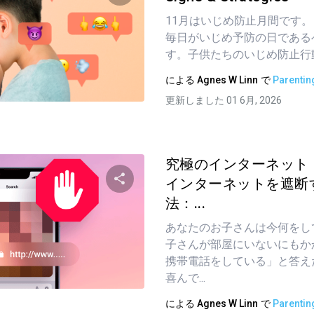
11月はいじめ防止月間です。
この記事を共有する
毎日がいじめ予防の日である
す。子供たちのいじめ防止行動
による
Agnes W Linn
で
Parentin
ツイッター
フェイスブック
リンクをコピーする
更新しました 01 6月, 2026
究極のインターネット
インターネットを遮断
法：...
この記事を共有する
あなたのお子さんは今何をし
子さんが部屋にいないにもか
携帯電話をしている」と答え
ツイッター
フェイスブック
リンクをコピーする
喜んで...
による
Agnes W Linn
で
Parentin