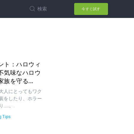
検索
今すぐ試す
ント：ハロウィ
不気味なハロウ
族を守る...
大人にとってもワク
装をしたり、ホラー
...。.
g Tips