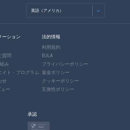
英語（アメリカ）
フランセ
メーション
法的情報
スペイン語
利用規約
ドイツ語
ご質問
EULA
仕組み
プライバシーポリシー
ポルトガル語
エイト・プログラム
返金ポリシー
わせ
イタリア語
クッキーポリシー
ビュー
互換性ポリシー
العربية
한국의
承認
トルコ語