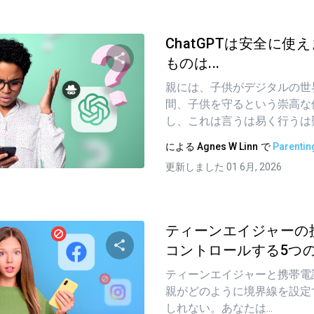
ChatGPTは安全に使
ものは...
親には、子供がデジタルの世
この記事を共有する
間、子供を守るという崇高な
し、これは言うは易く行うは
による
Agnes W Linn
で
Parentin
ツイッター
フェイスブック
リンクをコピーする
更新しました 01 6月, 2026
ティーンエイジャーの
コントロールする5つ
ティーンエイジャーと携帯電
この記事を共有する
親がどのように境界線を設定
しれない。あなたは...