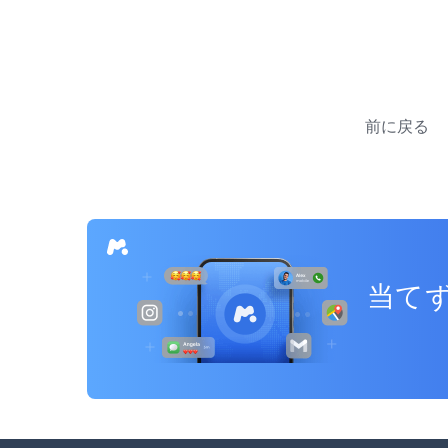
投
稿
前に戻る
ナ
ビ
ゲ
ー
当てず
シ
ョ
ン