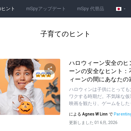
のヒント
mSpyアップデート
mSpy 代替品
子育てのヒント
ハロウィーン安全のヒ
ーンの安全なヒント：
ィーンの間にあなたの家
この記事を共有する
ハロウィンは子供にとっても
ワクする時期だ。不気味な仮
映画を観たり、ゲームをしたり...
ツイッター
フェイスブック
リンクをコピーする
による
Agnes W Linn
で
Parentin
更新しました 01 6月, 2026