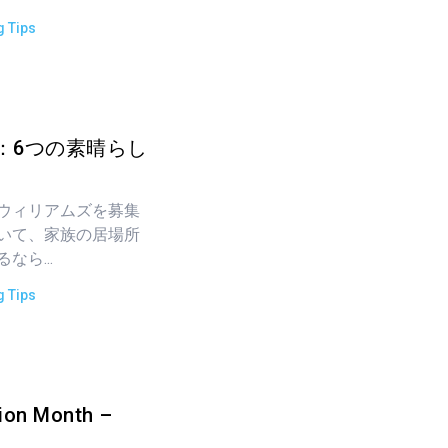
g Tips
：6つの素晴らし
ウィリアムズを募集
いて、家族の居場所
ら...
g Tips
tion Month –