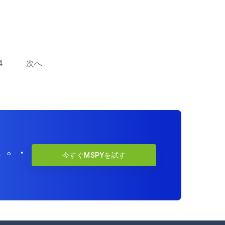
4
次へ
。.
今すぐMSPYを試す