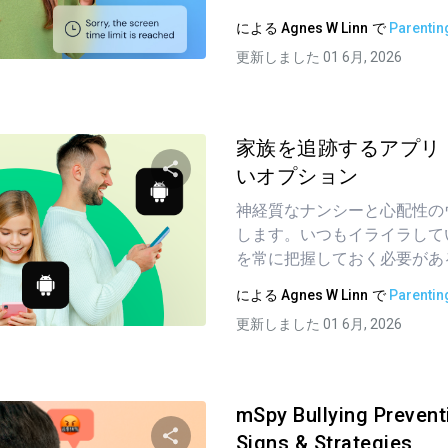
による
Agnes W Linn
で
Parentin
ツイッター
フェイスブック
リンクをコピーする
更新しました 01 6月, 2026
家族を追跡するアプリ
いオプション
神経質なナンシーと心配性の
この記事を共有する
します。いつもイライラして
を常に把握しておく必要があるな
による
Agnes W Linn
で
Parentin
ツイッター
フェイスブック
リンクをコピーする
更新しました 01 6月, 2026
mSpy Bullying Preven
Signs & Strategies