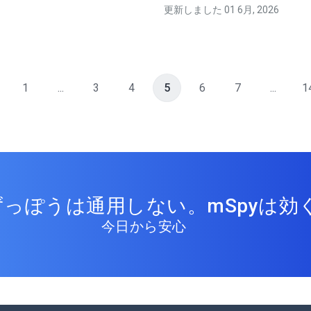
更新しました 01 6月, 2026
1
...
3
4
5
6
7
...
1
っぽうは通用しない。mSpyは効く
今日から安心