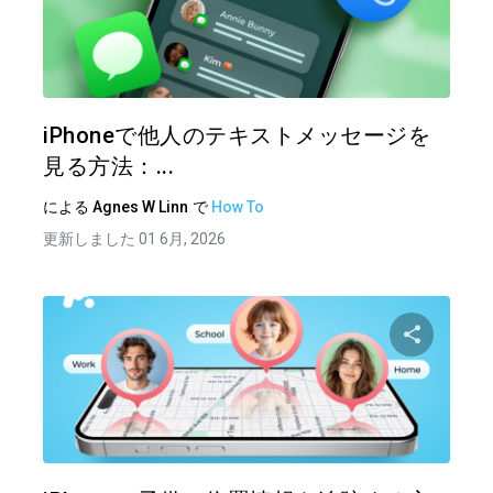
この記
ツイッター
フェイ
iPhoneで他人のテキストメッセージを
見る方法：...
による
Agnes W Linn
で
How To
更新しました 01 6月, 2026
この記
ツイッター
フェイ