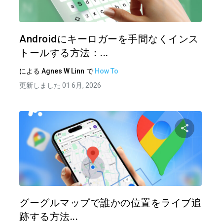
ツイッター
フェイ
Androidにキーロガーを手間なくインス
トールする方法：...
による
Agnes W Linn
で
How To
更新しました 01 6月, 2026
この記
ツイッター
フェイ
グーグルマップで誰かの位置をライブ追
跡する方法...