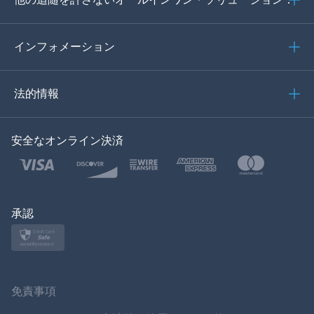
ポルトガル語
イタリア語
インフォメーション
العربية
法的情報
한국의
安全なオンライン決済
トルコ語
ポーランド語
日本
承認
ノルスク
スヴェンスカ
免責事項
ภาษาไทย