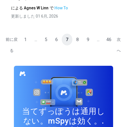
による
Agnes W Linn
で
How To
更新しました 01 6月, 2026
1
...
5
6
7
8
9
...
46
前に戻
次
る
へ
当てずっぽうは通用し
ない。mSpyは効く。.