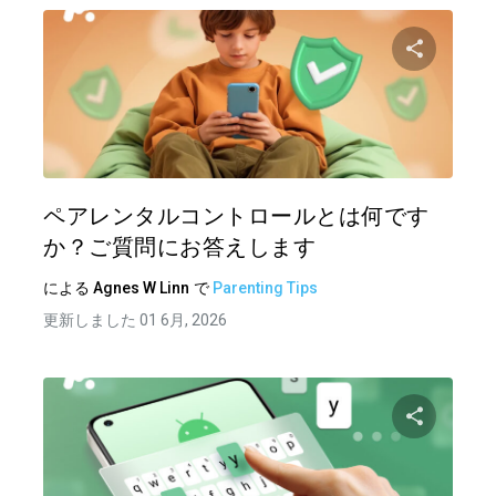
この記
ツイッター
フェイ
ペアレンタルコントロールとは何です
か？ご質問にお答えします
による
Agnes W Linn
で
Parenting Tips
更新しました 01 6月, 2026
この記