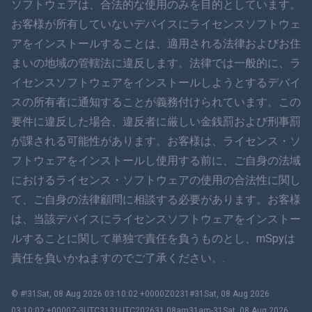
ソフトウェアは、合法的な使用のみを目的としています。
お客様が所有していないデバイスにライセンスソフトウェ
简体中文
アをインストールすることは、適用される法律およびお住
まいの地域の管轄法に違反します。法律では一般的に、ラ
ダンスク
イセンスソフトウェアをインストールしようとするデバイ
हिंदी
スの所有者に通知することが義務付けられています。この
要件に違反した場合、違反者に厳しい金銭罰および刑事罰
オランダ語
が課される可能性があります。お客様は、ライセンス・ソ
フトウェアをインストールし使用する前に、ご自身の法域
עברית
におけるライセンス・ソフトウェアの使用の合法性に関し
て、ご自身の法律顧問に相談する必要があります。お客様
ロマン
は、当該デバイスにライセンスソフトウェアをインストー
Ελληνικά
ルすることに関して単独で責任を負うものとし、mSpyは
責任を負いかねますのでご了承ください。.
ベトナム語
© #!31Sat, 08 Aug 2026 03:10:02 +0000Z0231#31Sat, 08 Aug 2026
繁體中文
03:10:02 +0000Z-3UTC3131UTC202631 08am31am-31Sat, 08 Aug 2026