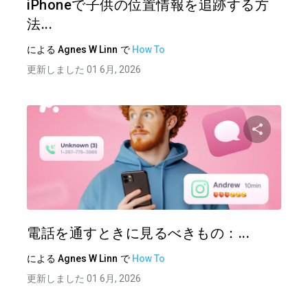
iPhoneで子供の位置情報を追跡する方
法...
による
Agnes W Linn
で
How To
更新しました 01 6月, 2026
この記
ツイッター
フェイ
電話を通すときに見るべきもの：...
による
Agnes W Linn
で
How To
更新しました 01 6月, 2026