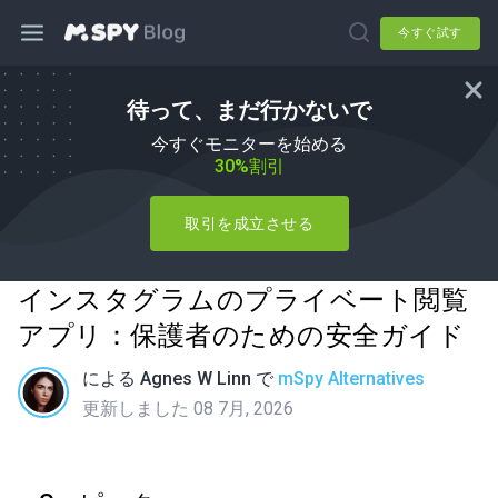
今すぐ試す
待って、まだ行かないで
今すぐモニターを始める
30%割引
取引を成立させる
インスタグラムのプライベート閲覧
アプリ：保護者のための安全ガイド
による
Agnes W Linn
で
mSpy Alternatives
更新しました 08 7月, 2026