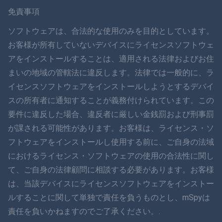
スヴェンスカ
免責事項
ภาษาไทย
ソフトウェアは、合法的な使用のみを目的としています。
お客様が所有していないデバイスにライセンスソフトウェ
简体中文
アをインストールすることは、適用される法律およびお住
まいの地域の管轄法に違反します。法律では一般的に、ラ
ダンスク
イセンスソフトウェアをインストールしようとするデバイ
हिंदी
スの所有者に通知することが義務付けられています。この
要件に違反した場合、違反者に厳しい金銭罰および刑事罰
オランダ語
が課される可能性があります。お客様は、ライセンス・ソ
フトウェアをインストールし使用する前に、ご自身の法域
עברית
におけるライセンス・ソフトウェアの使用の合法性に関し
て、ご自身の法律顧問に相談する必要があります。お客様
ロマン
は、当該デバイスにライセンスソフトウェアをインストー
Ελληνικά
ルすることに関して単独で責任を負うものとし、mSpyは
責任を負いかねますのでご了承ください。.
ベトナム語