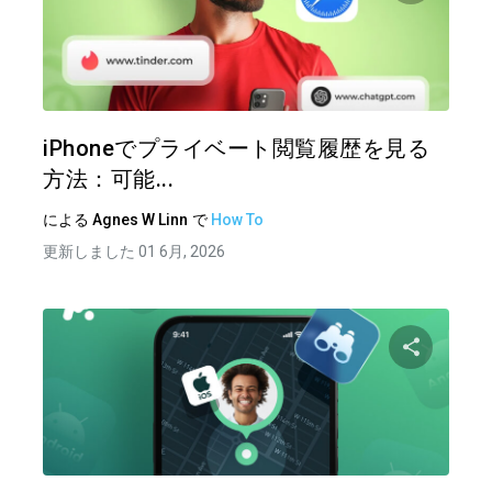
この記
ツイッター
フェイ
iPhoneでプライベート閲覧履歴を見る
方法：可能...
による
Agnes W Linn
で
How To
更新しました 01 6月, 2026
この記
ツイッター
フェイ