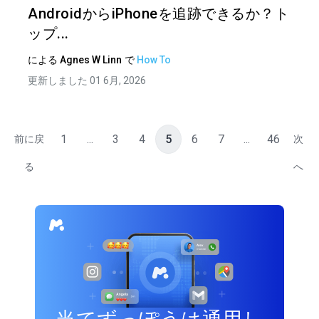
AndroidからiPhoneを追跡できるか？ト
ップ...
による
Agnes W Linn
で
How To
更新しました 01 6月, 2026
1
...
3
4
5
6
7
...
46
前に戻
次
る
へ