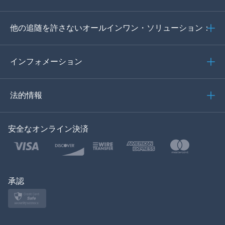
ドイツ語
他の追随を許さないオールインワン・ソリューション：
ポルトガル語
イタリア語
インフォメーション
العربية
法的情報
한국의
安全なオンライン決済
トルコ語
ポーランド語
日本
承認
ノルスク