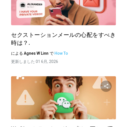
この記
ツイッター
フェイ
セクストーションメールの心配をすべき
時は？.
による
Agnes W Linn
で
How To
更新しました 01 6月, 2026
この記
ツイッター
フェイ