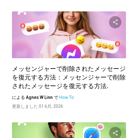
この記
ツイッター
フェイ
メッセンジャーで削除されたメッセージ
を復元する方法：メッセンジャーで削除
されたメッセージを復元する方法.
による
Agnes W Linn
で
How To
更新しました 01 6月, 2026