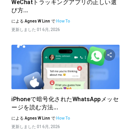
WeChatトラッキングアプリの正しい選
び方...
による
Agnes W Linn
で
How To
更新しました 01 6月, 2026
この記
ツイッター
フェイ
iPhoneで暗号化されたWhatsAppメッセ
ージを読む方法...
による
Agnes W Linn
で
How To
更新しました 01 6月, 2026