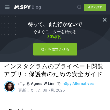
今すぐ試す
待って、まだ行かないで
今すぐモニターを始める
30%割引
取引を成立させる
インスタグラムのプライベート閲覧
アプリ：保護者のための安全ガイド
による
Agnes W Linn
で
mSpy Alternatives
更新しました 08 7月, 2026