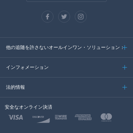
フランセ
スペイン語
ドイツ語
他の追随を許さないオールインワン・ソリューション：
ポルトガル語
イタリア語
インフォメーション
العربية
法的情報
한국의
安全なオンライン決済
トルコ語
ポーランド語