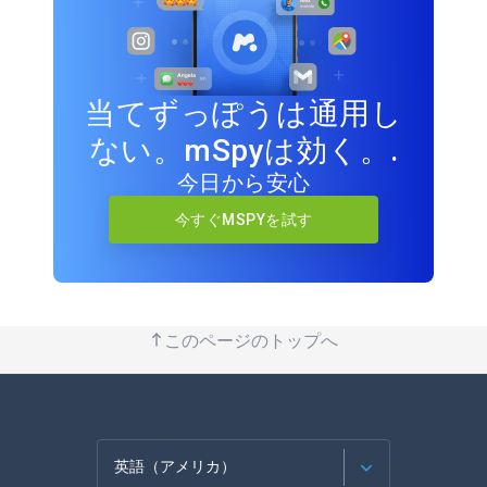
当てずっぽうは通用し
ない。mSpyは効く。.
今日から安心
今すぐMSPYを試す
このページのトップへ
英語（アメリカ）