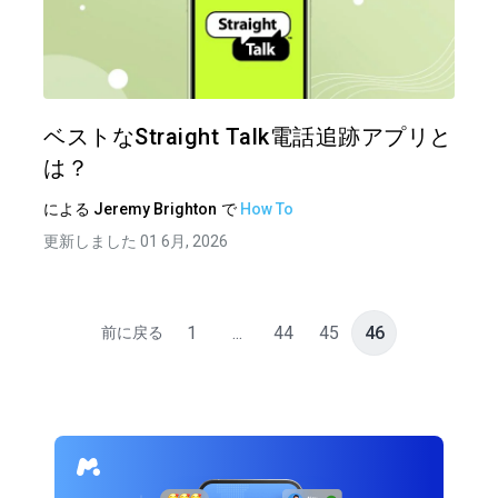
この記
ツイッター
フェイ
ベストなStraight Talk電話追跡アプリと
は？
による
Jeremy Brighton
で
How To
更新しました 01 6月, 2026
1
...
44
45
46
前に戻る