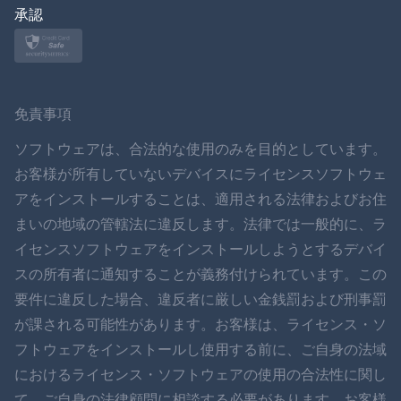
日本
承認
ノルスク
スヴェンスカ
免責事項
ภาษาไทย
ソフトウェアは、合法的な使用のみを目的としています。
お客様が所有していないデバイスにライセンスソフトウェ
简体中文
アをインストールすることは、適用される法律およびお住
まいの地域の管轄法に違反します。法律では一般的に、ラ
ダンスク
イセンスソフトウェアをインストールしようとするデバイ
हिंदी
スの所有者に通知することが義務付けられています。この
要件に違反した場合、違反者に厳しい金銭罰および刑事罰
オランダ語
が課される可能性があります。お客様は、ライセンス・ソ
フトウェアをインストールし使用する前に、ご自身の法域
עברית
におけるライセンス・ソフトウェアの使用の合法性に関し
て、ご自身の法律顧問に相談する必要があります。お客様
ロマン