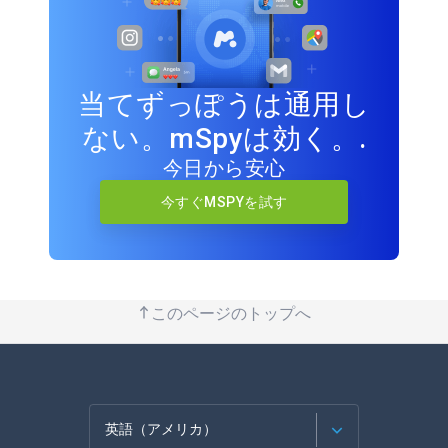
当てずっぽうは通用し
ない。mSpyは効く。.
今日から安心
今すぐMSPYを試す
このページのトップへ
英語（アメリカ）