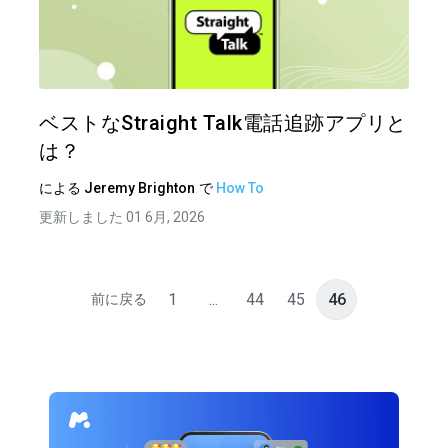
この記
ツイッター
フェイ
ベストなStraight Talk電話追跡アプリと
は？
による
Jeremy Brighton
で
How To
更新しました 01 6月, 2026
1
...
44
45
46
前に戻る