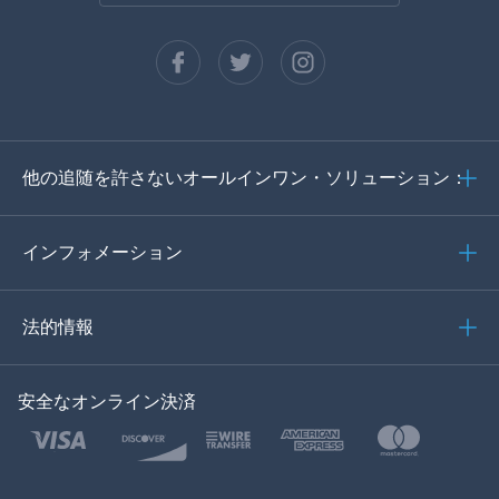
フランセ
スペイン語
ドイツ語
他の追随を許さないオールインワン・ソリューション：
ポルトガル語
イタリア語
インフォメーション
العربية
法的情報
한국의
安全なオンライン決済
トルコ語
ポーランド語