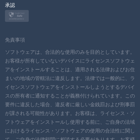
日本
承認
ノルスク
スヴェンスカ
免責事項
ภาษาไทย
ソフトウェアは、合法的な使用のみを目的としています。
お客様が所有していないデバイスにライセンスソフトウェ
简体中文
アをインストールすることは、適用される法律およびお住
まいの地域の管轄法に違反します。法律では一般的に、ラ
ダンスク
イセンスソフトウェアをインストールしようとするデバイ
हिंदी
スの所有者に通知することが義務付けられています。この
要件に違反した場合、違反者に厳しい金銭罰および刑事罰
オランダ語
が課される可能性があります。お客様は、ライセンス・ソ
フトウェアをインストールし使用する前に、ご自身の法域
עברית
におけるライセンス・ソフトウェアの使用の合法性に関し
て、ご自身の法律顧問に相談する必要があります。お客様
ロマン