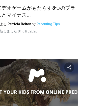
ビデオゲームがもたらす8つのプラ
スとマイナス...
による
Patricia Belton
で
Parenting Tips
新しました 01 6月, 2026
共有する
この記事を共有す
ク
ツイッター
フェイスブック
リンクをコピーする
リンクを