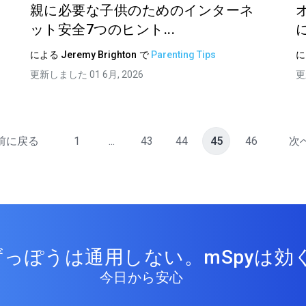
親に必要な子供のためのインターネ
ット安全7つのヒント...
による
Jeremy Brighton
で
Parenting Tips
更新しました 01 6月, 2026
更
前に戻る
1
...
43
44
45
46
次
っぽうは通用しない。mSpyは効く
今日から安心