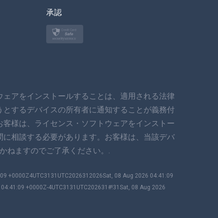
한국의
承認
トルコ語
ポーランド語
日本
ウェアをインストールすることは、適用される法律
ノルスク
うとするデバイスの所有者に通知することが義務付
スヴェンスカ
お客様は、ライセンス・ソフトウェアをインストー
問に相談する必要があります。お客様は、当該デバ
ภาษาไทย
かねますのでご了承ください。.
简体中文
1:09 +0000Z4UTC3131UTC2026312026Sat, 08 Aug 2026 04:41:09
6 04:41:09 +0000Z-4UTC3131UTC202631#!31Sat, 08 Aug 2026
ダンスク
हिंदी