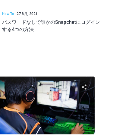
How To
27 8月, 2021
パスワードなしで誰かのSnapchatにログイン
する4つの方法
共有する
この記事を共有す
ク
ツイッター
フェイスブック
リンクをコピーする
リンクを