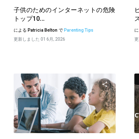
子供のためのインターネットの危険
トップ10...
による
Patricia Belton
で
Parenting Tips
更新しました 01 6月, 2026
更
記事を共有する
この記事を
ェイスブック
ツイッター
フェイスブッ
リンクをコピーする