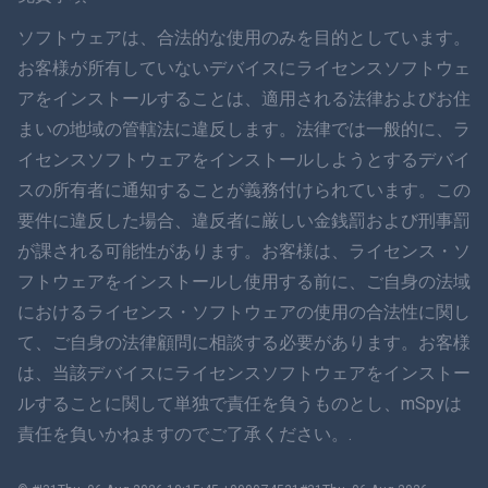
ภาษาไทย
ソフトウェアは、合法的な使用のみを目的としています。
お客様が所有していないデバイスにライセンスソフトウェ
简体中文
アをインストールすることは、適用される法律およびお住
まいの地域の管轄法に違反します。法律では一般的に、ラ
ダンスク
イセンスソフトウェアをインストールしようとするデバイ
हिंदी
スの所有者に通知することが義務付けられています。この
要件に違反した場合、違反者に厳しい金銭罰および刑事罰
オランダ語
が課される可能性があります。お客様は、ライセンス・ソ
フトウェアをインストールし使用する前に、ご自身の法域
עברית
におけるライセンス・ソフトウェアの使用の合法性に関し
て、ご自身の法律顧問に相談する必要があります。お客様
ロマン
は、当該デバイスにライセンスソフトウェアをインストー
Ελληνικά
ルすることに関して単独で責任を負うものとし、mSpyは
責任を負いかねますのでご了承ください。.
ベトナム語