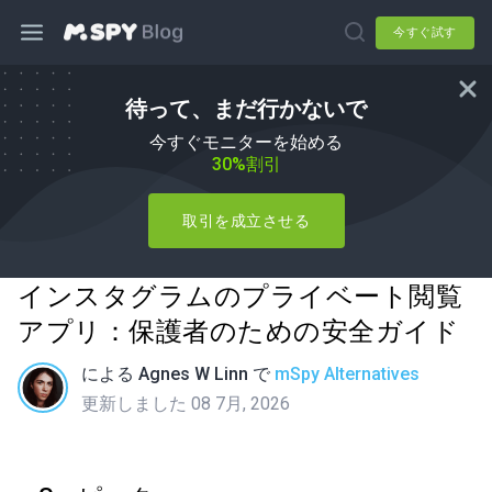
今すぐ試す
待って、まだ行かないで
今すぐモニターを始める
30%割引
取引を成立させる
インスタグラムのプライベート閲覧
アプリ：保護者のための安全ガイド
による
Agnes W Linn
で
mSpy Alternatives
更新しました 08 7月, 2026