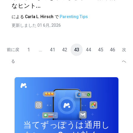
なヒント...
による
Carla L. Hirsch
で
Parenting Tips
更新しました 01 6月, 2026
1
...
41
42
43
44
45
46
前に戻
次
る
へ
当てずっぽうは通用し