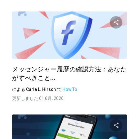
この記
ツイッター
フェイ
メッセンジャー履歴の確認方法：あなた
がすべきこと...
による
Carla L. Hirsch
で
How To
更新しました 01 6月, 2026