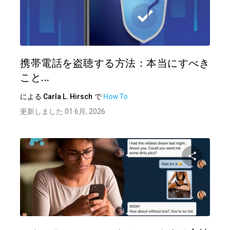
この記
ツイッター
フェイ
携帯電話を盗聴する方法：本当にすべき
こと...
による
Carla L. Hirsch
で
How To
更新しました 01 6月, 2026
この記
ツイッター
フェイ