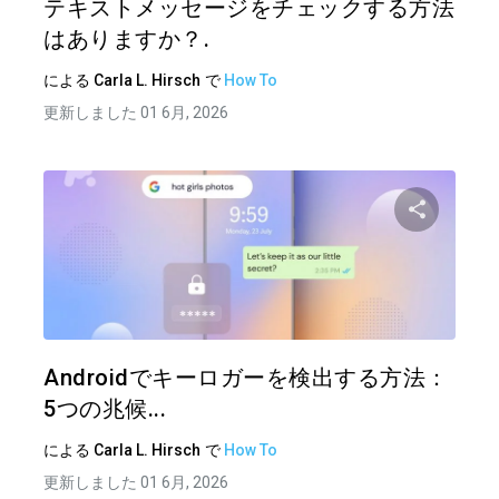
テキストメッセージをチェックする方法
はありますか？.
による
Carla L. Hirsch
で
How To
更新しました 01 6月, 2026
この記
ツイッター
フェイ
Androidでキーロガーを検出する方法：
5つの兆候...
による
Carla L. Hirsch
で
How To
更新しました 01 6月, 2026