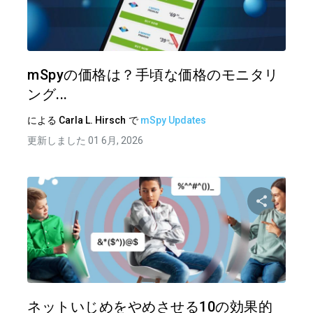
この記
ツイッター
フェイ
mSpyの価格は？手頃な価格のモニタリ
ング...
による
Carla L. Hirsch
で
mSpy Updates
更新しました 01 6月, 2026
この記
ツイッター
フェイ
ネットいじめをやめさせる10の効果的