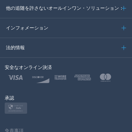
他の追随を許さないオールインワン・ソリューション：
ポルトガル語
イタリア語
インフォメーション
العربية
法的情報
한국의
安全なオンライン決済
トルコ語
ポーランド語
日本
承認
ノルスク
スヴェンスカ
免責事項