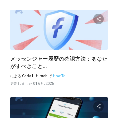
この記
ツイッター
フェイ
メッセンジャー履歴の確認方法：あなた
がすべきこと...
による
Carla L. Hirsch
で
How To
更新しました 01 6月, 2026