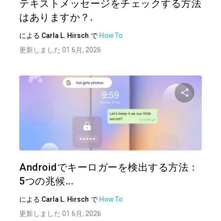
テキストメッセージをチェックする方法
はありますか？.
による
Carla L. Hirsch
で
How To
更新しました 01 6月, 2026
この記
ツイッター
フェイ
Androidでキーロガーを検出する方法：
5つの兆候...
による
Carla L. Hirsch
で
How To
更新しました 01 6月, 2026