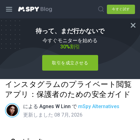
今すぐ試す
待って、まだ行かないで
今すぐモニターを始める
30%割引
取引を成立させる
インスタグラムのプライベート閲覧
アプリ：保護者のための安全ガイド
による
Agnes W Linn
で
mSpy Alternatives
更新しました 08 7月, 2026