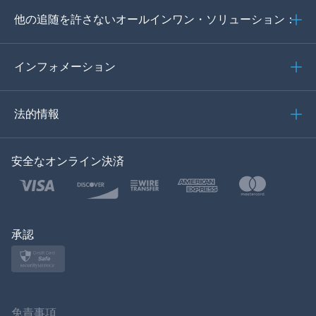
他の追随を許さないオールインワン・ソリューション：
ポルトガル語
イタリア語
インフォメーション
العربية
法的情報
한국의
安全なオンライン決済
トルコ語
ポーランド語
日本
承認
ノルスク
スヴェンスカ
免責事項