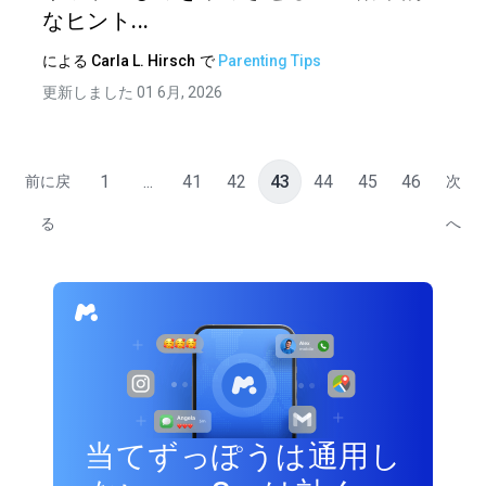
なヒント...
による
Carla L. Hirsch
で
Parenting Tips
更新しました 01 6月, 2026
1
...
41
42
43
44
45
46
前に戻
次
る
へ
当てずっぽうは通用し