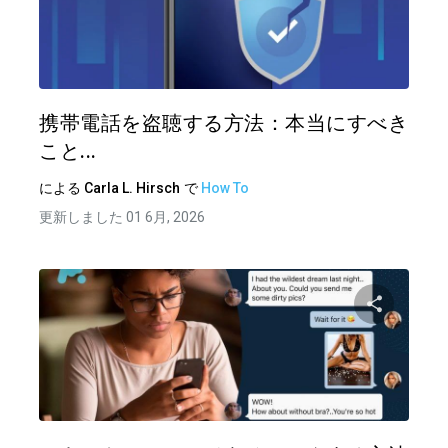
この記
ツイッター
フェイ
携帯電話を盗聴する方法：本当にすべき
こと...
による
Carla L. Hirsch
で
How To
更新しました 01 6月, 2026
この記
ツイッター
フェイ