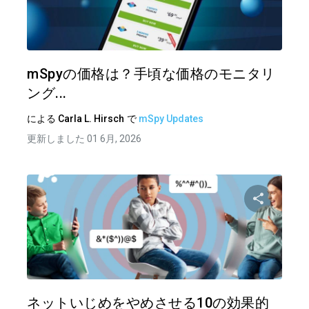
この記
ツイッター
フェイ
mSpyの価格は？手頃な価格のモニタリ
ング...
による
Carla L. Hirsch
で
mSpy Updates
更新しました 01 6月, 2026
この記
ツイッター
フェイ
ネットいじめをやめさせる10の効果的