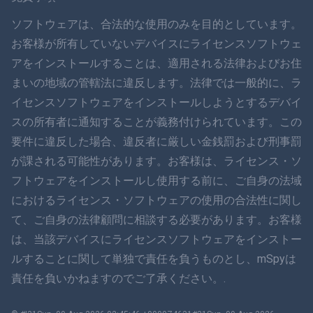
ภาษาไทย
ソフトウェアは、合法的な使用のみを目的としています。
お客様が所有していないデバイスにライセンスソフトウェ
简体中文
アをインストールすることは、適用される法律およびお住
まいの地域の管轄法に違反します。法律では一般的に、ラ
ダンスク
イセンスソフトウェアをインストールしようとするデバイ
हिंदी
スの所有者に通知することが義務付けられています。この
要件に違反した場合、違反者に厳しい金銭罰および刑事罰
オランダ語
が課される可能性があります。お客様は、ライセンス・ソ
フトウェアをインストールし使用する前に、ご自身の法域
עברית
におけるライセンス・ソフトウェアの使用の合法性に関し
て、ご自身の法律顧問に相談する必要があります。お客様
ロマン
は、当該デバイスにライセンスソフトウェアをインストー
Ελληνικά
ルすることに関して単独で責任を負うものとし、mSpyは
責任を負いかねますのでご了承ください。.
ベトナム語