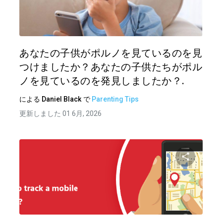
この記
ツイッター
フェイ
あなたの子供がポルノを見ているのを見
つけましたか？あなたの子供たちがポル
ノを見ているのを発見しましたか？.
による
Daniel Black
で
Parenting Tips
更新しました 01 6月, 2026
この記
ツイッター
フェイ