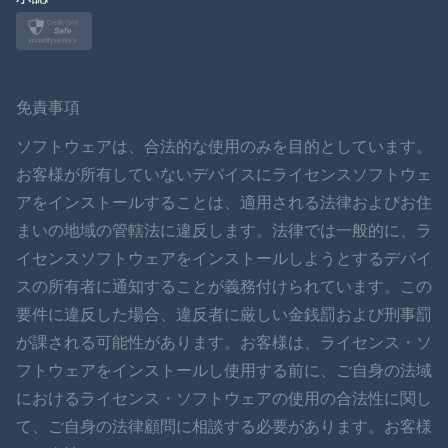
ノルスク
スヴェンスカ
免責事項
ภาษาไทย
ソフトウェアは、合法的な使用のみを目的としています。
お客様が所有していないデバイスにライセンスソフトウェ
简体中文
アをインストールすることは、適用される法律およびお住
まいの地域の管轄法に違反します。法律では一般的に、ラ
ダンスク
イセンスソフトウェアをインストールしようとするデバイ
हिंदी
スの所有者に通知することが義務付けられています。この
要件に違反した場合、違反者に厳しい金銭罰および刑事罰
オランダ語
が課される可能性があります。お客様は、ライセンス・ソ
フトウェアをインストールし使用する前に、ご自身の法域
עברית
におけるライセンス・ソフトウェアの使用の合法性に関し
て、ご自身の法律顧問に相談する必要があります。お客様
ロマン