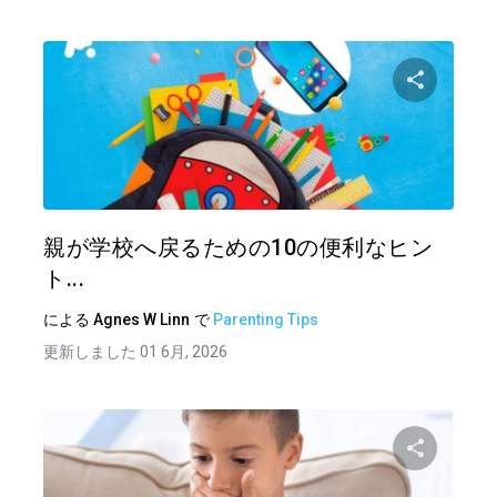
この記
ツイッター
フェイ
親が学校へ戻るための10の便利なヒン
ト...
による
Agnes W Linn
で
Parenting Tips
更新しました 01 6月, 2026