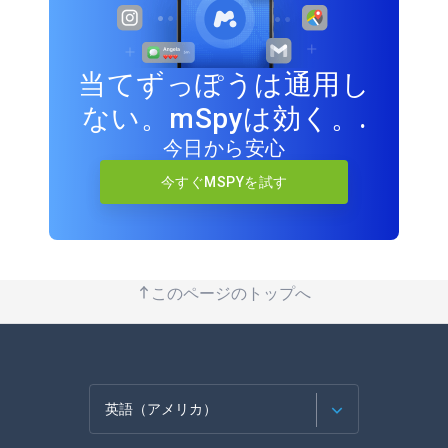
当てずっぽうは通用し
ない。mSpyは効く。.
今日から安心
今すぐMSPYを試す
このページのトップへ
英語（アメリカ）