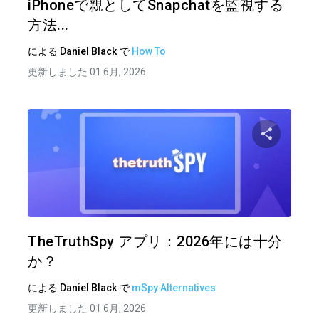
iPhoneで親としてSnapchatを監視する
方法...
による
Daniel Black
で
How To
更新しました 01 6月, 2026
この記
ツイッター
フェイ
TheTruthSpy アプリ：2026年には十分
か？
による
Daniel Black
で
mSpy Alternatives
更新しました 01 6月, 2026