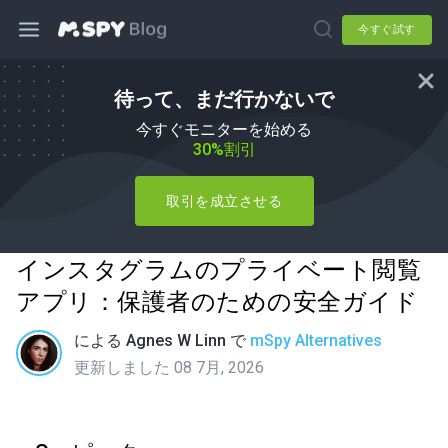
今すぐ試す
待って、まだ行かないで
今すぐモニターを始める
30%割引
取引を成立させる
インスタグラムのプライベート閲覧
アプリ：保護者のための安全ガイド
による
Agnes W Linn
で
mSpy Alternatives
更新しました 08 7月, 2026