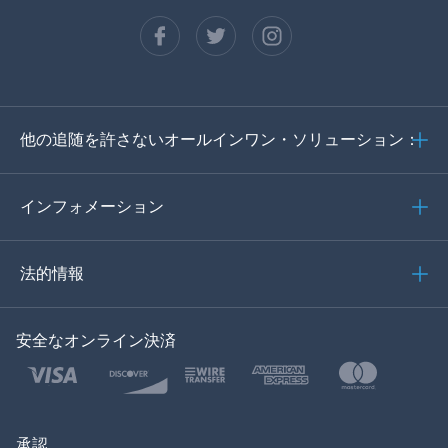
フランセ
スペイン語
ドイツ語
他の追随を許さないオールインワン・ソリューション：
ポルトガル語
イタリア語
インフォメーション
العربية
法的情報
한국의
安全なオンライン決済
トルコ語
ポーランド語
日本
承認