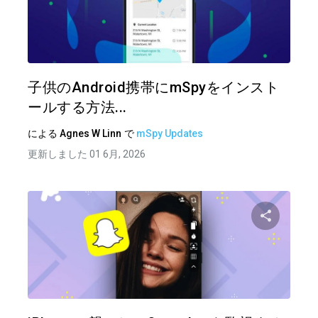
この記
ツイッター
フェイ
子供のAndroid携帯にmSpyをインスト
ールする方法...
による
Agnes W Linn
で
mSpy Updates
更新しました 01 6月, 2026
この記
ツイッター
フェイ