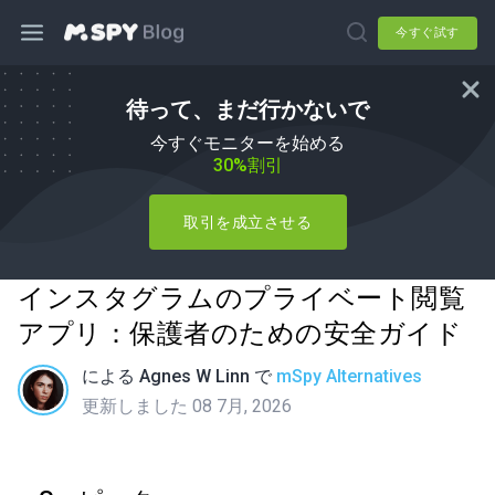
今すぐ試す
待って、まだ行かないで
今すぐモニターを始める
30%割引
取引を成立させる
インスタグラムのプライベート閲覧
アプリ：保護者のための安全ガイド
による
Agnes W Linn
で
mSpy Alternatives
更新しました 08 7月, 2026