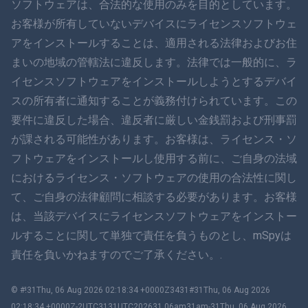
ソフトウェアは、合法的な使用のみを目的としています。
お客様が所有していないデバイスにライセンスソフトウェ
简体中文
アをインストールすることは、適用される法律およびお住
まいの地域の管轄法に違反します。法律では一般的に、ラ
ダンスク
イセンスソフトウェアをインストールしようとするデバイ
हिंदी
スの所有者に通知することが義務付けられています。この
要件に違反した場合、違反者に厳しい金銭罰および刑事罰
オランダ語
が課される可能性があります。お客様は、ライセンス・ソ
フトウェアをインストールし使用する前に、ご自身の法域
עברית
におけるライセンス・ソフトウェアの使用の合法性に関し
て、ご自身の法律顧問に相談する必要があります。お客様
ロマン
は、当該デバイスにライセンスソフトウェアをインストー
Ελληνικά
ルすることに関して単独で責任を負うものとし、mSpyは
責任を負いかねますのでご了承ください。.
ベトナム語
© #!31Thu, 06 Aug 2026 02:18:34 +0000Z3431#31Thu, 06 Aug 2026
繁體中文
02:18:34 +0000Z-2UTC3131UTC202631 06am31am-31Thu, 06 Aug 2026