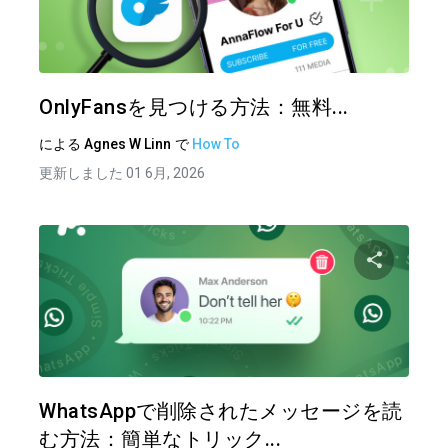
この記
ツイッター
フェイ
OnlyFansを見つける方法：無料...
による
Agnes W Linn
で
How To
更新しました 01 6月, 2026
この記
ツイッター
フェイ
WhatsAppで削除されたメッセージを読
む方法：簡単なトリック...