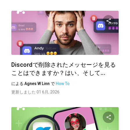
この記
ツイッター
フェイ
Discordで削除されたメッセージを見る
ことはできますか？はい、そして...
による
Agnes W Linn
で
How To
更新しました 01 6月, 2026