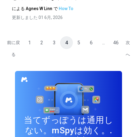
による
Agnes W Linn
で
How To
更新しました 01 6月, 2026
1
2
3
4
5
6
...
46
前に戻
次
る
へ
当てずっぽうは通用し
ない。mSpyは効く。.