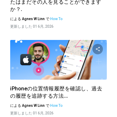
たはまだその人を見ることができます
か？.
による
Agnes W Linn
で
How To
更新しました 01 6月, 2026
この記
ツイッター
フェイ
iPhoneの位置情報履歴を確認し、過去
の履歴を追跡する方法...
による
Agnes W Linn
で
How To
更新しました 01 6月, 2026