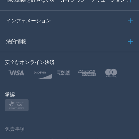
ポルトガル語
イタリア語
インフォメーション
العربية
法的情報
한국의
安全なオンライン決済
トルコ語
ポーランド語
日本
承認
ノルスク
スヴェンスカ
免責事項
ภาษาไทย