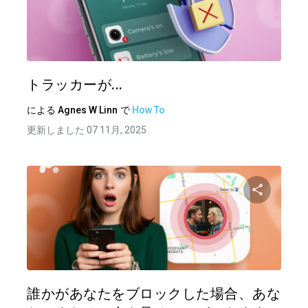
この記
ツイッター
フェイ
トラッカーが...
による
Agnes W Linn
で
How To
更新しました 07 11月, 2025
この記
ツイッター
フェイ
誰かがあなたをブロックした場合、あな