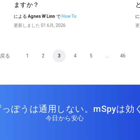
ますか？
による
Agnes W Linn
で
How To
更新しました 01 6月, 2026
更
戻る
1
2
3
4
5
...
46
っぽうは通用しない。mSpyは効く
今日から安心