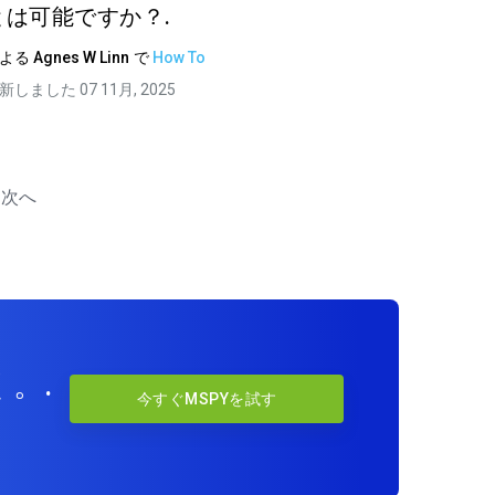
とは可能ですか？.
による
Agnes W Linn
で
How To
新しました 07 11月, 2025
次へ
。.
今すぐMSPYを試す