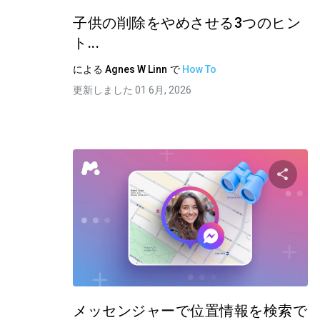
子供の削除をやめさせる3つのヒン
ト...
による
Agnes W Linn
で
How To
更新しました 01 6月, 2026
この
ツイッター
フ
メッセンジャーで位置情報を検索で