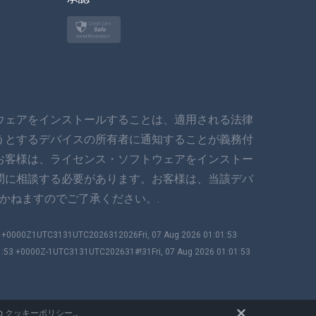
トルコ語
ポーランド語
日本
ウェアをインストールすることは、適用される法律
ノルスク
うとするデバイスの所有者に通知することが義務付
スヴェンスカ
お客様は、ライセンス・ソフトウェアをインストー
問に相談する必要があります。お客様は、当該デバ
ภาษาไทย
かねますのでご了承ください。.
简体中文
53 +0000Z1UTC3131UTC2026312026Fri, 07 Aug 2026 01:01:53
1:53 +0000Z-1UTC3131UTC202631#!31Fri, 07 Aug 2026 01:01:53
ダンスク
हिंदी
の
クッキーポリシー
.。