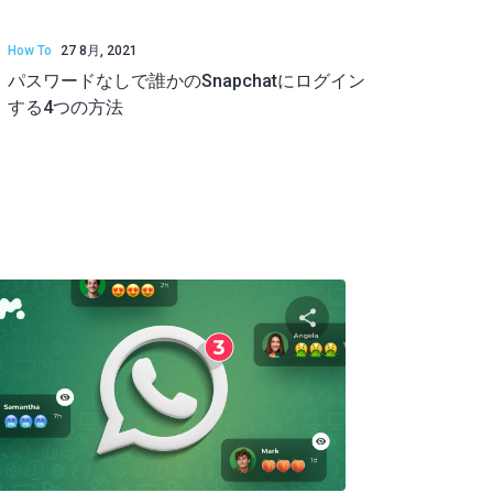
How To
27 8月, 2021
パスワードなしで誰かのSnapchatにログイン
する4つの方法
共有する
この記事を共有す
ク
ツイッター
フェイスブック
リンクをコピーする
リンクを