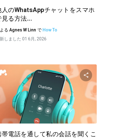
他人のWhatsAppチャットをスマホ
で見る方法...
による
Agnes W Linn
で
How To
新しました 01 6月, 2026
共有する
この記事を共有す
ク
ツイッター
フェイスブック
リンクをコピーする
リンクを
携帯電話を通して私の会話を聞くこ