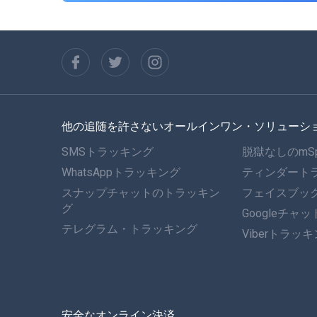
他の追随を許さないオールインワン・ソリューシ
SMSトラッキング
脱獄なしのmS
WhatsAppトラッキング
ティンダート
スナップチャットのトラッキン
フェイスブッ
グ
Googleチャ
テレグラム・トラッキング
Viberトラッ
安全なオンライン決済