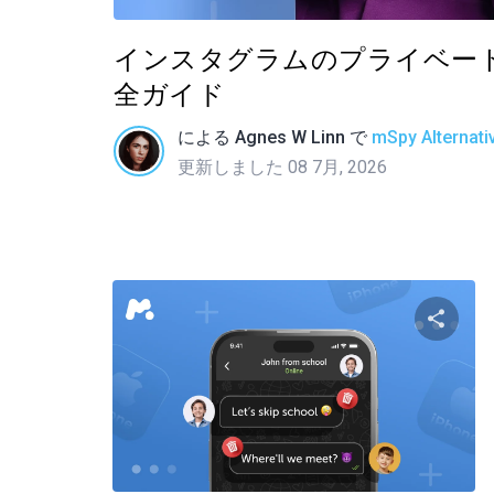
インスタグラムのプライベー
全ガイド
による
Agnes W Linn
で
mSpy Alternati
更新しました 08 7月, 2026
この
ツイッター
フ