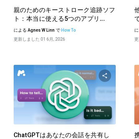
親のためのキーストローク追跡ソフ
ト：本当に使える5つのアプリ...
による
Agnes W Linn
で
How To
更新しました 01 6月, 2026
更
記事を共有する
この記事を
ェイスブック
ツイッター
フェイスブッ
リンクをコピーする
ChatGPTはあなたの会話を共有し