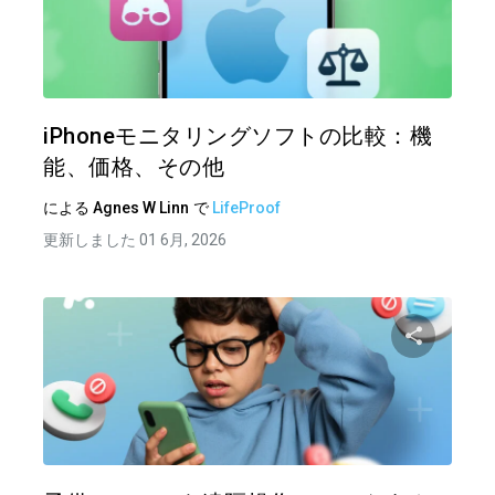
この記
ツイッター
フェイ
iPhoneモニタリングソフトの比較：機
能、価格、その他
による
Agnes W Linn
で
LifeProof
更新しました 01 6月, 2026
この記
ツイッター
フェイ