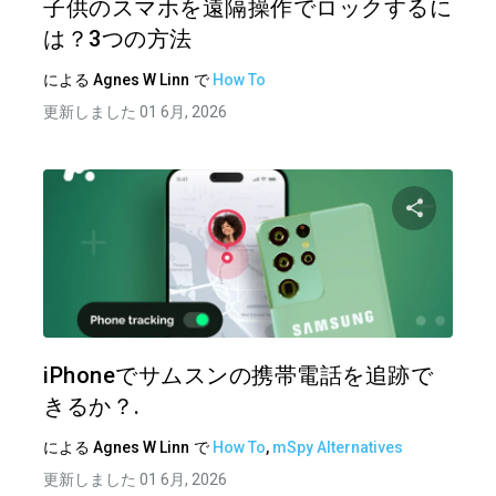
子供のスマホを遠隔操作でロックするに
は？3つの方法
による
Agnes W Linn
で
How To
更新しました 01 6月, 2026
この記
ツイッター
フェイ
iPhoneでサムスンの携帯電話を追跡で
きるか？.
による
Agnes W Linn
で
How To
,
mSpy Alternatives
更新しました 01 6月, 2026