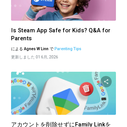
この記
ツイッター
フェイ
Is Steam App Safe for Kids? Q&A for
Parents
による
Agnes W Linn
で
Parenting Tips
更新しました 01 6月, 2026
この記
ツイッター
フェイ
アカウントを削除せずにFamily Linkを