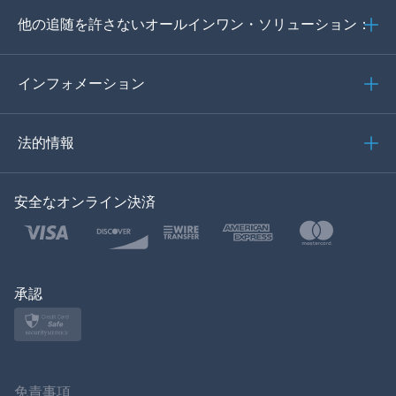
他の追随を許さないオールインワン・ソリューション：
ポルトガル語
イタリア語
インフォメーション
العربية
法的情報
한국의
安全なオンライン決済
トルコ語
ポーランド語
日本
承認
ノルスク
スヴェンスカ
免責事項