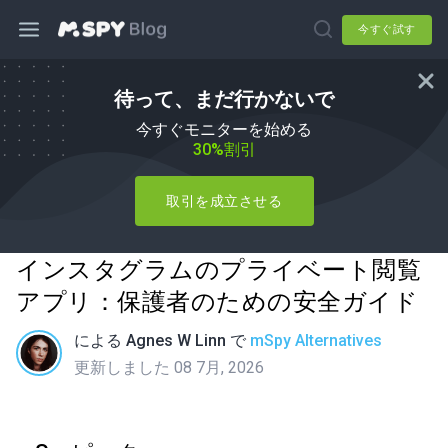
今すぐ試す
待って、まだ行かないで
今すぐモニターを始める
30%割引
取引を成立させる
インスタグラムのプライベート閲覧
アプリ：保護者のための安全ガイド
による
Agnes W Linn
で
mSpy Alternatives
更新しました 08 7月, 2026