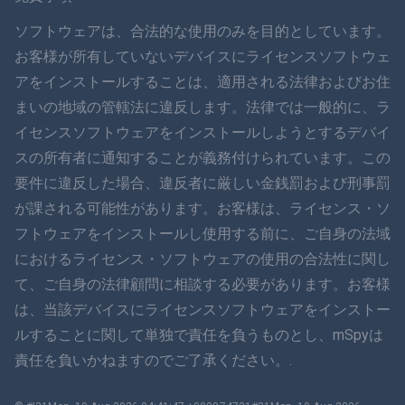
ภาษาไทย
ソフトウェアは、合法的な使用のみを目的としています。
お客様が所有していないデバイスにライセンスソフトウェ
简体中文
アをインストールすることは、適用される法律およびお住
まいの地域の管轄法に違反します。法律では一般的に、ラ
ダンスク
イセンスソフトウェアをインストールしようとするデバイ
हिंदी
スの所有者に通知することが義務付けられています。この
要件に違反した場合、違反者に厳しい金銭罰および刑事罰
オランダ語
が課される可能性があります。お客様は、ライセンス・ソ
フトウェアをインストールし使用する前に、ご自身の法域
עברית
におけるライセンス・ソフトウェアの使用の合法性に関し
て、ご自身の法律顧問に相談する必要があります。お客様
ロマン
は、当該デバイスにライセンスソフトウェアをインストー
Ελληνικά
ルすることに関して単独で責任を負うものとし、mSpyは
責任を負いかねますのでご了承ください。.
ベトナム語