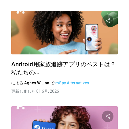
この記
ツイッター
フェイ
Android用家族追跡アプリのベストは？
私たちの...
による
Agnes W Linn
で
mSpy Alternatives
更新しました 01 6月, 2026