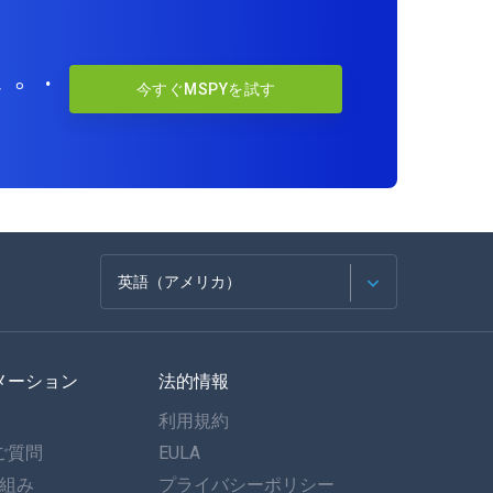
。.
今すぐMSPYを試す
英語（アメリカ）
フランセ
メーション
法的情報
スペイン語
利用規約
ドイツ語
ご質問
EULA
仕組み
プライバシーポリシー