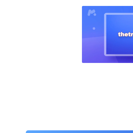
投
稿
ナ
ビ
ゲ