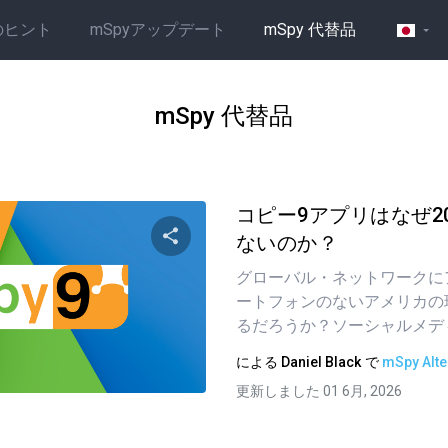
のヒント
mSpyアップデート
mSpy 代替品
mSpy 代替品
コピー9アプリはなぜ2
ないのか？
グローバル・ネットワークに
この記事を共有する
ートフォンのないアメリカの
るだろうか？ソーシャルメディ
による
Daniel Black
で
mSpy Alte
ツイッター
フェイスブック
リンクをコピーする
更新しました 01 6月, 2026