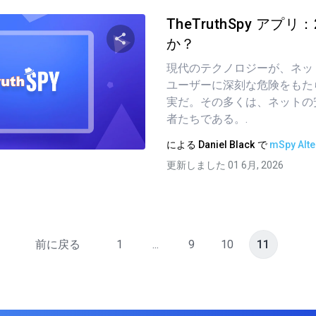
TheTruthSpy アプ
か？
現代のテクノロジーが、ネッ
この記事を共有する
ユーザーに深刻な危険をもた
実だ。その多くは、ネットの
者たちである。.
ツイッター
フェイスブック
リンクをコピーする
による
Daniel Black
で
mSpy Alte
更新しました 01 6月, 2026
前に戻る
1
...
9
10
11