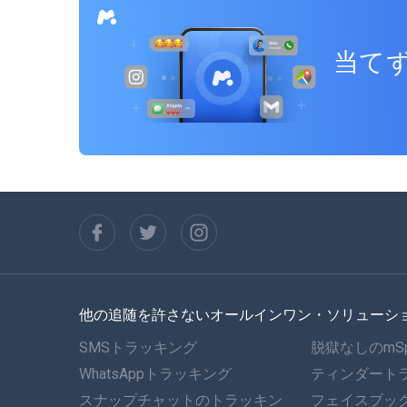
ー
当てず
シ
ョ
ン
他の追随を許さないオールインワン・ソリューシ
SMSトラッキング
脱獄なしのmS
WhatsAppトラッキング
ティンダート
スナップチャットのトラッキン
フェイスブッ