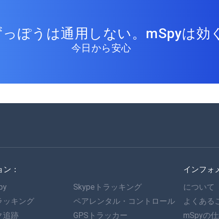
っぽうは通用しない。mSpyは効く
今日から安心
ョン：
インフォ
py
Skypeトラッキング
について
ラッキング
ペアレンタル・コントロール
よくある
ク追跡
GPSトラッカー
mSpyの