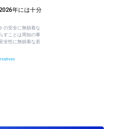
リ：2026年には十分
トの安全に無頓着な
らすことは周知の事
安全性に無頓着な若
rnatives