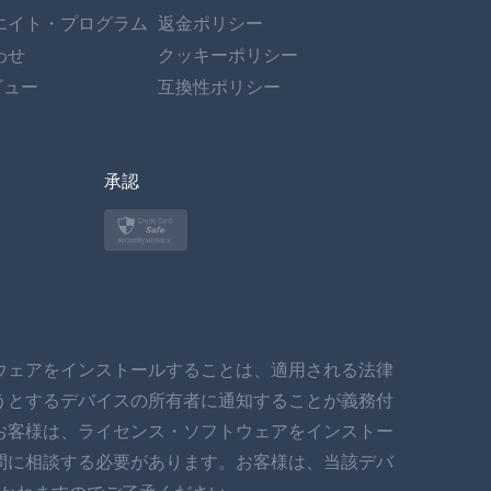
ポルトガル語
エイト・プログラム
返金ポリシー
わせ
イタリア語
クッキーポリシー
ビュー
互換性ポリシー
العربية
한국의
承認
トルコ語
ポーランド語
日本
ウェアをインストールすることは、適用される法律
ノルスク
うとするデバイスの所有者に通知することが義務付
スヴェンスカ
お客様は、ライセンス・ソフトウェアをインストー
問に相談する必要があります。お客様は、当該デバ
ภาษาไทย