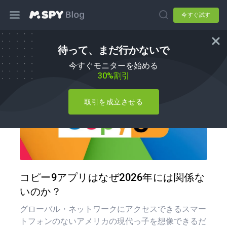
今すぐ試す
待って、まだ行かないで
mSpy 代替品
今すぐモニターを始める
30%割引
取引を成立させる
この記
ツイッター
フェイ
コピー9アプリはなぜ2026年には関係な
いのか？
グローバル・ネットワークにアクセスできるスマー
トフォンのないアメリカの現代っ子を想像できるだ