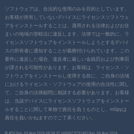
ภาษาไทย
ソフトウェアは、合法的な使用のみを目的としています。
お客様が所有していないデバイスにライセンスソフトウェ
简体中文
アをインストールすることは、適用される法律およびお住
まいの地域の管轄法に違反します。法律では一般的に、ラ
ダンスク
イセンスソフトウェアをインストールしようとするデバイ
हिंदी
スの所有者に通知することが義務付けられています。この
要件に違反した場合、違反者に厳しい金銭罰および刑事罰
オランダ語
が課される可能性があります。お客様は、ライセンス・ソ
フトウェアをインストールし使用する前に、ご自身の法域
עברית
におけるライセンス・ソフトウェアの使用の合法性に関し
て、ご自身の法律顧問に相談する必要があります。お客様
ロマン
は、当該デバイスにライセンスソフトウェアをインストー
Ελληνικά
ルすることに関して単独で責任を負うものとし、mSpyは
責任を負いかねますのでご了承ください。.
ベトナム語
© #!31Sun, 09 Aug 2026 08:58:37 +0000Z3731#31Sun, 09 Aug 2026