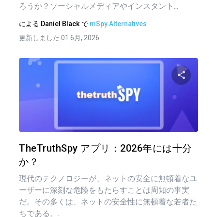
ろうか？ソーシャルメディアやインスタント...
による
Daniel Black
で
mSpy Alternatives
更新しました 01 6月, 2026
投
稿
この記
ナ
ビ
ゲ
ツイッター
フェイ
TheTruthSpy アプリ：2026年には十分
ー
か？
シ
現代のテクノロジーが、ネットの安全に無頓着なユ
ョ
ーザーに深刻な危険をもたらすことは周知の事実
だ。その多くは、ネットの安全性に無頓着な若者た
ン
ちである。.