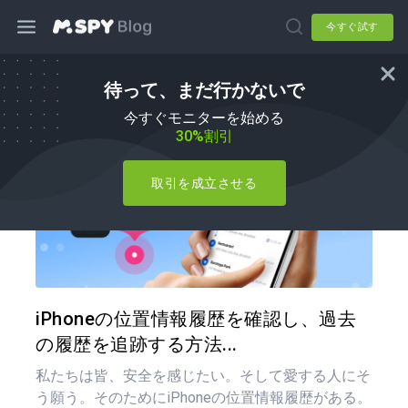
今すぐ試す
待って、まだ行かないで
ハウツー
今すぐモニターを始める
30%割引
取引を成立させる
この記
ツイッター
フェイ
iPhoneの位置情報履歴を確認し、過去
の履歴を追跡する方法...
私たちは皆、安全を感じたい。そして愛する人にそ
う願う。そのためにiPhoneの位置情報履歴がある。