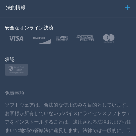
العربية
法的情報
한국의
安全なオンライン決済
トルコ語
ポーランド語
日本
承認
ノルスク
スヴェンスカ
免責事項
ภาษาไทย
ソフトウェアは、合法的な使用のみを目的としています。
お客様が所有していないデバイスにライセンスソフトウェ
简体中文
アをインストールすることは、適用される法律およびお住
まいの地域の管轄法に違反します。法律では一般的に、ラ
ダンスク