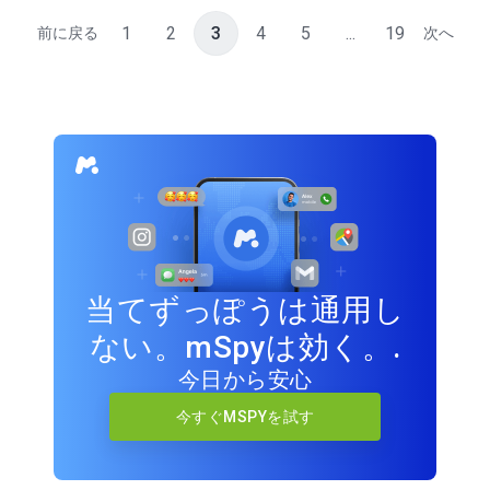
1
2
3
4
5
...
19
前に戻る
次へ
当てずっぽうは通用し
ない。mSpyは効く。.
今日から安心
今すぐMSPYを試す