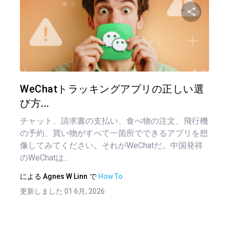
投
稿
この記
ナ
ビ
ゲ
ツイッター
フェイ
WeChatトラッキングアプリの正しい選
ー
び方...
シ
チャット、請求書の支払い、食べ物の注文、飛行機
ョ
の予約、買い物がすべて一箇所でできるアプリを想
像してみてください。それがWeChatだ。中国発祥
ン
のWeChatは...
による
Agnes W Linn
で
How To
更新しました 01 6月, 2026