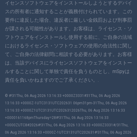
イセンスソフトウェアをインストールしようとするデバイ
हिंदी
スの所有者に通知することが義務付けられています。この
要件に違反した場合、違反者に厳しい金銭罰および刑事罰
オランダ語
が課される可能性があります。お客様は、ライセンス・ソ
フトウェアをインストールし使用する前に、ご自身の法域
עברית
におけるライセンス・ソフトウェアの使用の合法性に関し
て、ご自身の法律顧問に相談する必要があります。お客様
ロマン
は、当該デバイスにライセンスソフトウェアをインストー
Ελληνικά
ルすることに関して単独で責任を負うものとし、mSpyは
責任を負いかねますのでご了承ください。.
ベトナム語
© #!31Thu, 06 Aug 2026 13:16:33 +0000Z3331#31Thu, 06 Aug 2026
繁體中文
13:16:33 +0000Z-1UTC3131UTC202631 06pm31pm-31Thu, 06 Aug 2026
13:16:33 +0000Z1UTC3131UTC2026312026Thu, 06 Aug 2026 13:16:33
スロベニア
+0000161168pmThursday=28#!31Thu, 06 Aug 2026 13:16:33
+0000ZUTC8#2026#!31Thu, 06 Aug 2026 13:16:33 +0000Z3331#/31Thu,
バハサ・ムラユ
06 Aug 2026 13:16:33 +0000Z-1UTC3131UTC202631#!31Thu, 06 Aug 2026