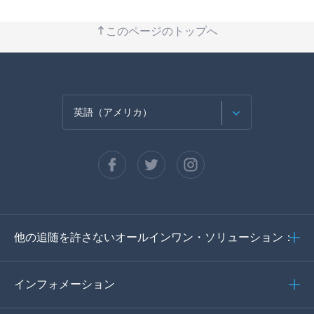
このページのトップへ
英語（アメリカ）
フランセ
スペイン語
ドイツ語
他の追随を許さないオールインワン・ソリューション：
ポルトガル語
イタリア語
インフォメーション