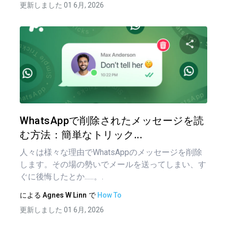
更新しました 01 6月, 2026
この記
ツイッター
フェイ
WhatsAppで削除されたメッセージを読
む方法：簡単なトリック...
人々は様々な理由でWhatsAppのメッセージを削除
します。その場の勢いでメールを送ってしまい、す
ぐに後悔したとか......。.
による
Agnes W Linn
で
How To
更新しました 01 6月, 2026