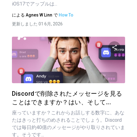
iOS17でアップルは...
による
Agnes W Linn
で
How To
更新しました 01 6月, 2026
この記
ツイッター
フェイ
Discordで削除されたメッセージを見る
ことはできますか？はい、そして...
座っていますか？これからお話しする数字に、あな
たはきっと打ちのめされることでしょう。Discord
では毎日約40億のメッセージがやり取りされていま
す。そうです...