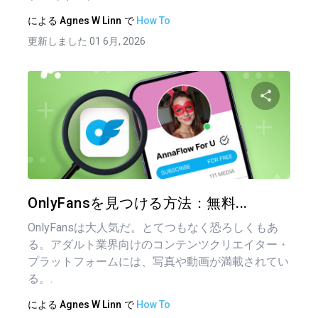
による
Agnes W Linn
で
How To
更新しました 01 6月, 2026
この記
ツイッター
フェイ
OnlyFansを見つける方法：無料...
OnlyFansは大人気だ。とてつもなく恐ろしくもあ
る。アダルト業界向けのコンテンツクリエイター・
プラットフォームには、写真や動画が満載されてい
る。.
による
Agnes W Linn
で
How To