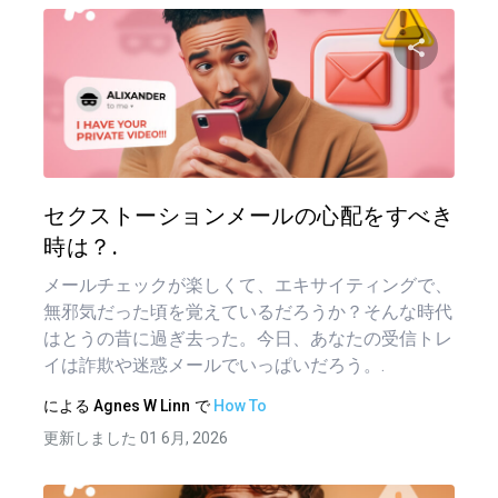
この記
ツイッター
フェイ
セクストーションメールの心配をすべき
時は？.
メールチェックが楽しくて、エキサイティングで、
無邪気だった頃を覚えているだろうか？そんな時代
はとうの昔に過ぎ去った。今日、あなたの受信トレ
イは詐欺や迷惑メールでいっぱいだろう。.
による
Agnes W Linn
で
How To
更新しました 01 6月, 2026