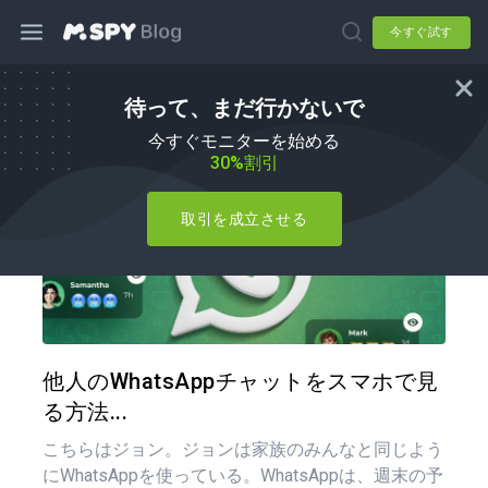
今すぐ試す
待って、まだ行かないで
ハウツー
今すぐモニターを始める
30%割引
取引を成立させる
この記
ツイッター
フェイ
他人のWhatsAppチャットをスマホで見
る方法...
こちらはジョン。ジョンは家族のみんなと同じよう
にWhatsAppを使っている。WhatsAppは、週末の予