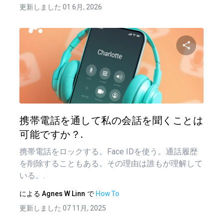
更新しました 01 6月, 2026
この記
ツイッター
フェイ
携帯電話を通して私の会話を聞くことは
可能ですか？.
携帯電話をロックする。Face IDを使う。通話履歴
を削除することもある。その理由は誰もが理解して
いる。.
による
Agnes W Linn
で
How To
更新しました 07 11月, 2025