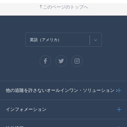
このページのトップへ
英語（アメリカ）
フランセ
スペイン語
ドイツ語
他の追随を許さないオールインワン・ソリューション：
ポルトガル語
イタリア語
インフォメーション
العربية