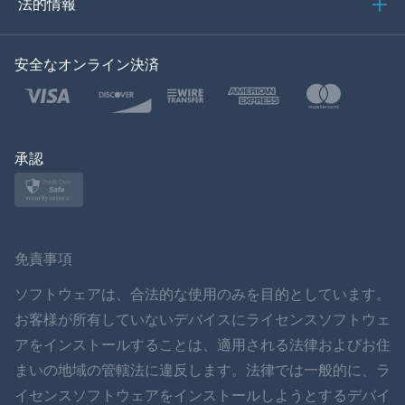
法的情報
한국의
安全なオンライン決済
トルコ語
ポーランド語
日本
承認
ノルスク
スヴェンスカ
免責事項
ภาษาไทย
ソフトウェアは、合法的な使用のみを目的としています。
お客様が所有していないデバイスにライセンスソフトウェ
简体中文
アをインストールすることは、適用される法律およびお住
まいの地域の管轄法に違反します。法律では一般的に、ラ
ダンスク
イセンスソフトウェアをインストールしようとするデバイ