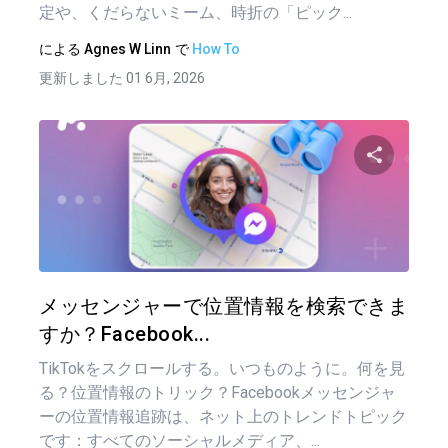
定や、くだらないミーム、時折の「ピック...
による
Agnes W Linn
で
How To
更新しました 01 6月, 2026
この記
ツイッター
フェイ
メッセンジャーで位置情報を検索できま
すか？Facebook...
TikTokをスクロールする。いつものように。何を見
る？位置情報のトリック？Facebookメッセンジャ
ーの位置情報追跡は、ネット上のトレンドトピック
です：すべてのソーシャルメディア、...