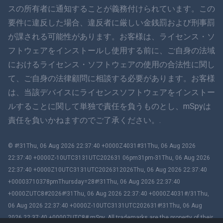
हिंदी
スの所有者に通知することが義務付けられています。この
要件に違反した場合、違反者に厳しい金銭罰および刑事罰
オランダ語
が課される可能性があります。お客様は、ライセンス・ソ
フトウェアをインストールし使用する前に、ご自身の法域
עברית
におけるライセンス・ソフトウェアの使用の合法性に関し
て、ご自身の法律顧問に相談する必要があります。お客様
ロマン
は、当該デバイスにライセンスソフトウェアをインストー
Ελληνικά
ルすることに関して単独で責任を負うものとし、mSpyは
責任を負いかねますのでご了承ください。.
ベトナム語
© #!31Thu, 06 Aug 2026 22:37:40 +0000Z4031#31Thu, 06 Aug 2026
繁體中文
22:37:40 +0000Z-10UTC3131UTC202631 06pm31pm-31Thu, 06 Aug 2026
22:37:40 +0000Z10UTC3131UTC2026312026Thu, 06 Aug 2026 22:37:40
スロベニア
+00003710378pmThursday=28#!31Thu, 06 Aug 2026 22:37:40
+0000ZUTC8#2026#!31Thu, 06 Aug 2026 22:37:40 +0000Z4031#/31Thu,
バハサ・ムラユ
06 Aug 2026 22:37:40 +0000Z-10UTC3131UTC202631#!31Thu, 06 Aug
2026 22:37:40 +0000ZUTC8# mSpy. All trademarks are the property of their
Čeština