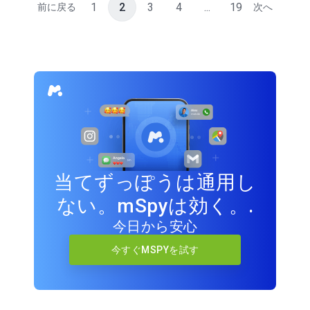
1
2
3
4
...
19
前に戻る
次へ
当てずっぽうは通用し
ない。mSpyは効く。.
今日から安心
今すぐMSPYを試す