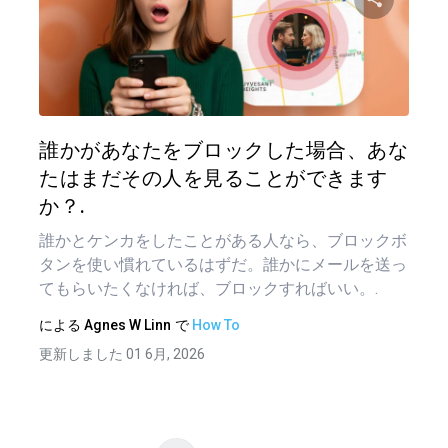
稿
この記
ナ
ビ
ゲ
ツイッター
フェイ
誰かがあなたをブロックした場合、あな
ー
たはまだその人を見ることができます
シ
か？.
ョ
誰かとケンカをしたことがある人なら、ブロックボ
タンを使い慣れているはずだ。誰かにメールを送っ
ン
てもらいたくなければ、ブロックすればいい。.
による
Agnes W Linn
で
How To
更新しました 01 6月, 2026