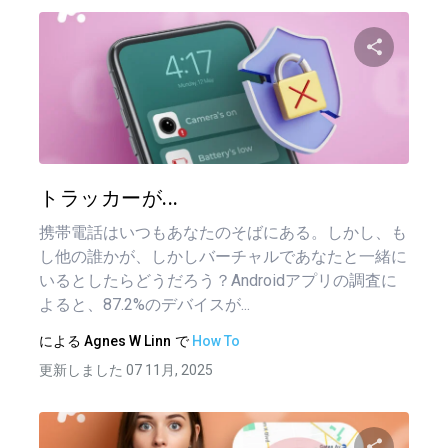
この記
ツイッター
フェイ
トラッカーが...
携帯電話はいつもあなたのそばにある。しかし、も
し他の誰かが、しかしバーチャルであなたと一緒に
いるとしたらどうだろう？Androidアプリの調査に
よると、87.2%のデバイスが...
による
Agnes W Linn
で
How To
更新しました 07 11月, 2025
投