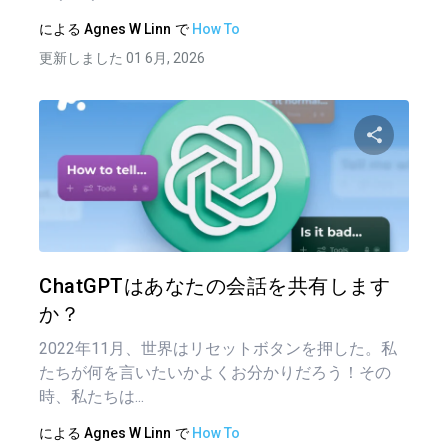
による
Agnes W Linn
で
How To
更新しました 01 6月, 2026
この記
ツイッター
フェイ
ChatGPTはあなたの会話を共有します
か？
2022年11月、世界はリセットボタンを押した。私
たちが何を言いたいかよくお分かりだろう！その
時、私たちは...
による
Agnes W Linn
で
How To