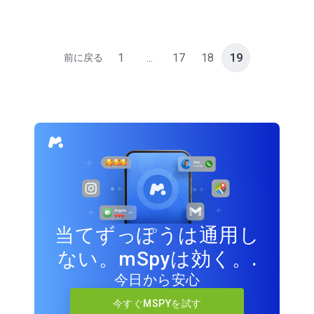
1
...
17
18
19
前に戻る
当てずっぽうは通用し
ない。mSpyは効く。.
今日から安心
今すぐMSPYを試す