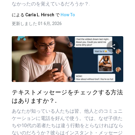
なかったのを覚えているだろうか？.
による
Carla L. Hirsch
で
How To
更新しました 01 6月, 2026
この記
ツイッター
フェイ
テキストメッセージをチェックする方法
はありますか？.
あなたが知っている人たちは皆、他人とのコミュニ
ケーションに電話を好んで使う。では、なぜ子供た
ちや10代の若者たちは違う行動をとらなければなら
ないのだろうか？彼らはインスタント・メッセージ