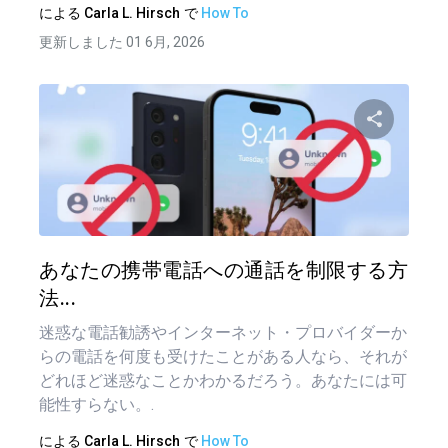
による
Carla L. Hirsch
で
How To
更新しました 01 6月, 2026
この記
ツイッター
フェイ
あなたの携帯電話への通話を制限する方
法...
迷惑な電話勧誘やインターネット・プロバイダーか
らの電話を何度も受けたことがある人なら、それが
どれほど迷惑なことかわかるだろう。あなたには可
能性すらない。.
による
Carla L. Hirsch
で
How To