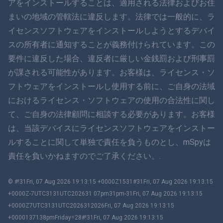
アをインストールすることは、適用される法律およびお住
まいの地域の管轄法に違反します。法律では一般的に、ラ
ダンスク
イセンスソフトウェアをインストールしようとするデバイ
हिंदी
スの所有者に通知することが義務付けられています。この
要件に違反した場合、違反者に厳しい金銭罰および刑事罰
オランダ語
が課される可能性があります。お客様は、ライセンス・ソ
フトウェアをインストールし使用する前に、ご自身の法域
עברית
におけるライセンス・ソフトウェアの使用の合法性に関し
て、ご自身の法律顧問に相談する必要があります。お客様
ロマン
は、当該デバイスにライセンスソフトウェアをインストー
Ελληνικά
ルすることに関して単独で責任を負うものとし、mSpyは
責任を負いかねますのでご了承ください。.
ベトナム語
© #!31Fri, 07 Aug 2026 19:13:15 +0000Z1531#31Fri, 07 Aug 2026 19:13:15
繁體中文
+0000Z-7UTC3131UTC202631 07pm31pm-31Fri, 07 Aug 2026 19:13:15
+0000Z7UTC3131UTC2026312026Fri, 07 Aug 2026 19:13:15
スロベニア
+0000137138pmFriday=28#!31Fri, 07 Aug 2026 19:13:15