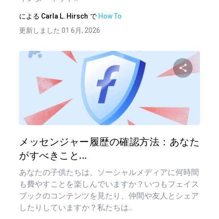
による
Carla L. Hirsch
で
How To
更新しました 01 6月, 2026
この記
ツイッター
フェイ
メッセンジャー履歴の確認方法：あなた
がすべきこと...
あなたの子供たちは、ソーシャルメディアに何時間
も費やすことを楽しんでいますか？いつもフェイス
ブックのコンテンツを見たり、仲間や友人とシェア
したりしていますか？私たちは...