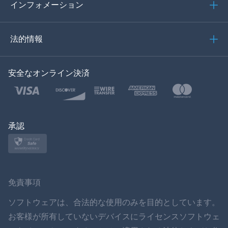
イタリア語
インフォメーション
العربية
法的情報
한국의
安全なオンライン決済
トルコ語
ポーランド語
日本
承認
ノルスク
スヴェンスカ
免責事項
ภาษาไทย
ソフトウェアは、合法的な使用のみを目的としています。
お客様が所有していないデバイスにライセンスソフトウェ
简体中文