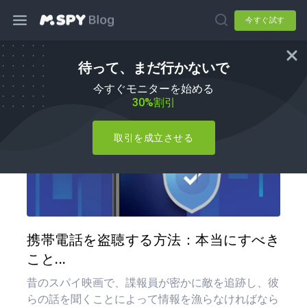
今すぐ試す
待って、まだ行かないで
ハウツー
今すぐモニターを始める
30%割引
取引を成立させる
この記
ツイッター
フェイ
携帯電話を盗聴する方法：本当にすべき
こと...
昔のスパイ映画で、諜報員が密かに敵を追跡し、彼
らの話を聞くことによって情報を漁らなければなら