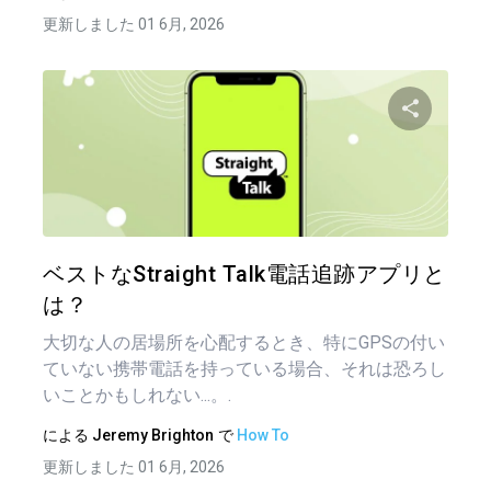
更新しました 01 6月, 2026
投
稿
この記
ナ
ビ
ゲ
ツイッター
フェイ
ベストなStraight Talk電話追跡アプリと
ー
は？
シ
大切な人の居場所を心配するとき、特にGPSの付い
ョ
ていない携帯電話を持っている場合、それは恐ろし
いことかもしれない...。.
ン
による
Jeremy Brighton
で
How To
更新しました 01 6月, 2026