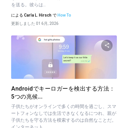
を送る。彼らは...
による
Carla L. Hirsch
で
How To
更新しました 01 6月, 2026
この記
ツイッター
フェイ
Androidでキーロガーを検出する方法：
5つの兆候...
子供たちがオンラインで多くの時間を過ごし、スマ
ートフォンなしでは生活できなくなるにつれ、親が
子供たちを守る方法を模索するのは自然なことだ。
インターネット...