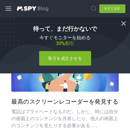
今すぐ試す
待って、まだ行かないで
ハウツー
今すぐモニターを始める
30%割引
取引を成立させる
この記
ツイッター
フェイ
最高のスクリーンレコーダーを発見する
電話はプライベートなものだ。しかし、時には自分
の画面上のコンテンツを共有したり、他人の画面上
のコンテンツを見たりする必要がある......。.