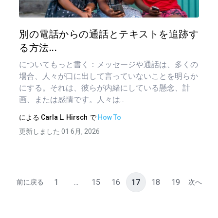
ビ
ゲ
ツイッター
フェイ
別の電話からの通話とテキストを追跡す
ー
る方法...
シ
についてもっと書く：メッセージや通話は、多くの
ョ
場合、人々が口に出して言っていないことを明らか
にする。それは、彼らが内緒にしている懸念、計
ン
画、または感情です。人々は...
による
Carla L. Hirsch
で
How To
更新しました 01 6月, 2026
1
...
15
16
17
18
19
前に戻る
次へ