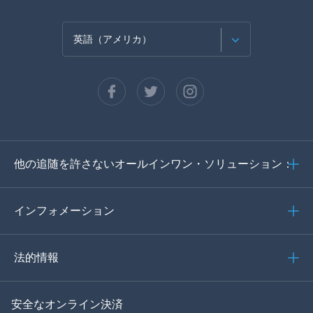
英語（アメリカ）
フランセ
スペイン語
ドイツ語
他の追随を許さないオールインワン・ソリューション：
ポルトガル語
イタリア語
インフォメーション
العربية
法的情報
한국의
安全なオンライン決済
トルコ語