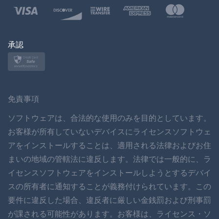
ポーランド語
日本
承認
ノルスク
スヴェンスカ
免責事項
ภาษาไทย
ソフトウェアは、合法的な使用のみを目的としています。
お客様が所有していないデバイスにライセンスソフトウェ
简体中文
アをインストールすることは、適用される法律およびお住
まいの地域の管轄法に違反します。法律では一般的に、ラ
ダンスク
イセンスソフトウェアをインストールしようとするデバイ
हिंदी
スの所有者に通知することが義務付けられています。この
要件に違反した場合、違反者に厳しい金銭罰および刑事罰
オランダ語
が課される可能性があります。お客様は、ライセンス・ソ