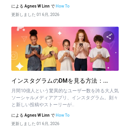
による
Agnes W Linn
で
How To
更新しました 01 6月, 2026
この記
ツイッター
フェイ
インスタグラムのDMを見る方法：...
月間10億人という驚異的なユーザー数を誇る大人気
ソーシャルメディアアプリ、インスタグラム。刻々
と新しい投稿やストーリーが...
による
Agnes W Linn
で
How To
更新しました 01 6月, 2026