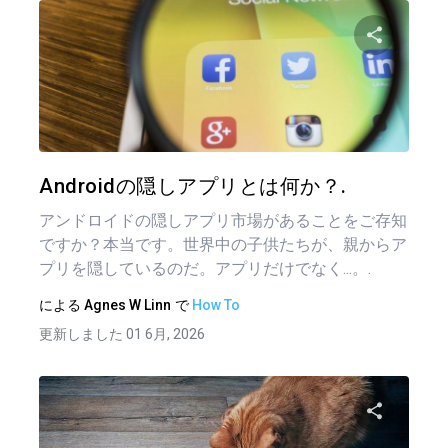
この記
ツイッター
フェイ
Androidの隠しアプリとは何か？.
アンドロイドの隠しアプリ市場があることをご存知
ですか？本当です。世界中の子供たちが、親からア
プリを隠しているのだ。アプリだけでなく...。.
による
Agnes W Linn
で
How To
更新しました 01 6月, 2026