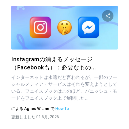
この記
ツイッター
フェイ
Instagramの消えるメッセージ
（Facebookも）：必要なもの...
インターネットは永遠だと言われるが、一部のソー
シャルメディア・サービスはそれを変えようとして
いる。フェイスブックはこのほど、バニッシュ・モ
ードをフェイスブック上で展開した...
による
Agnes W Linn
で
How To
更新しました 01 6月, 2026