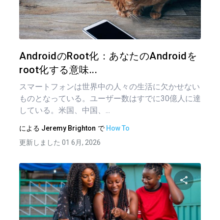
この記
ツイッター
フェイ
AndroidのRoot化：あなたのAndroidを
root化する意味...
スマートフォンは世界中の人々の生活に欠かせない
ものとなっている。ユーザー数はすでに30億人に達
している。米国、中国、...
による
Jeremy Brighton
で
How To
更新しました 01 6月, 2026
投
稿
この記
ナ