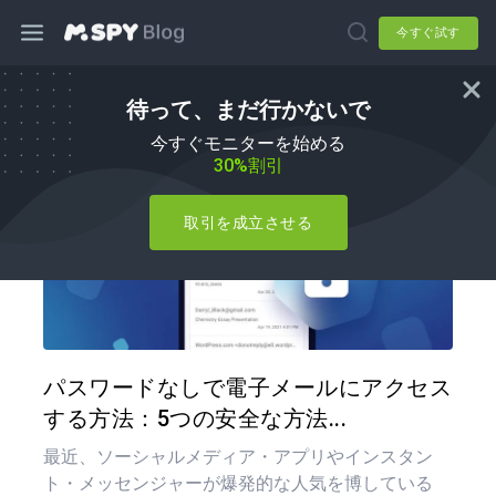
今すぐ試す
待って、まだ行かないで
ハウツー
今すぐモニターを始める
30%割引
取引を成立させる
この記
ツイッター
フェイ
パスワードなしで電子メールにアクセス
する方法：5つの安全な方法...
最近、ソーシャルメディア・アプリやインスタン
ト・メッセンジャーが爆発的な人気を博している