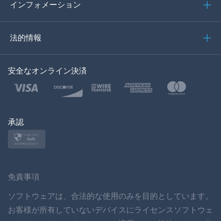
イタリア語
インフォメーション
العربية
法的情報
한국의
安全なオンライン決済
トルコ語
ポーランド語
日本
承認
ノルスク
スヴェンスカ
免責事項
ภาษาไทย
ソフトウェアは、合法的な使用のみを目的としています。
お客様が所有していないデバイスにライセンスソフトウェ
简体中文