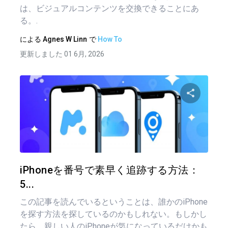
は、ビジュアルコンテンツを交換できることにあ
る。.
による
Agnes W Linn
で
How To
更新しました 01 6月, 2026
この記
ツイッター
フェイ
iPhoneを番号で素早く追跡する方法：
5...
この記事を読んでいるということは、誰かのiPhone
を探す方法を探しているのかもしれない。もしかし
たら、親しい人のiPhoneが気になっているだけかも