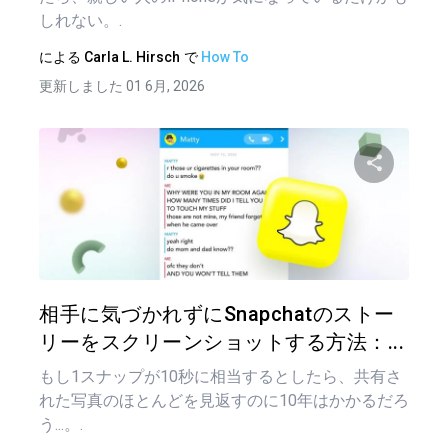
しれない。.
による
Carla L. Hirsch
で
How To
更新しました 01 6月, 2026
この記
ツイッター
フェイ
相手に気づかれずにSnapchatのストー
リーをスクリーンショットする方法：...
もし1スナップが10秒に相当するとしたら、共有さ
れた写真のほとんどを見返すのに10年はかかるだろ
う...。.