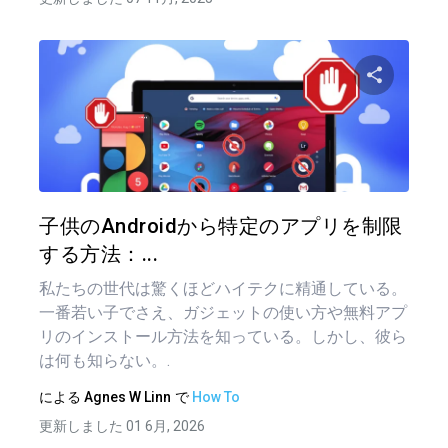
投
稿
この記
ナ
ビ
ゲ
ツイッター
フェイ
子供のAndroidから特定のアプリを制限
ー
する方法：...
シ
私たちの世代は驚くほどハイテクに精通している。
ョ
一番若い子でさえ、ガジェットの使い方や無料アプ
リのインストール方法を知っている。しかし、彼ら
ン
は何も知らない。.
による
Agnes W Linn
で
How To
更新しました 01 6月, 2026