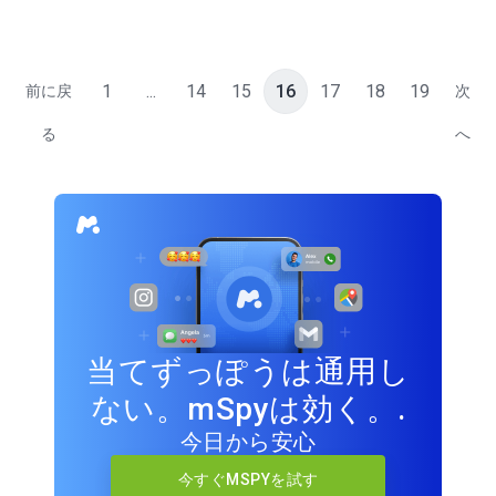
1
...
14
15
16
17
18
19
前に戻
次
る
へ
当てずっぽうは通用し
ない。mSpyは効く。.
今日から安心
今すぐMSPYを試す