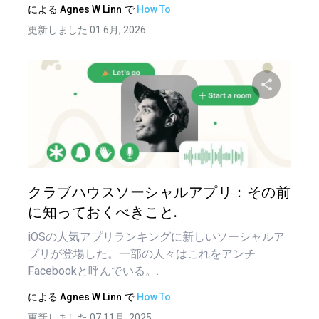
による
Agnes W Linn
で
How To
更新しました 01 6月, 2026
この記
ツイッター
フェイ
クラブハウスソーシャルアプリ：その前
に知っておくべきこと.
iOSの人気アプリランキングに新しいソーシャルア
プリが登場した。一部の人々はこれをアンチ
Facebookと呼んでいる。.
による
Agnes W Linn
で
How To
更新しました 07 11月, 2025