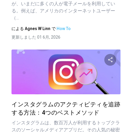
が、いまだに多くの人が電子メールを利用してい
る。例えば、アメリカのインターネットユーザー
（...
による
Agnes W Linn
で
How To
更新しました 01 6月, 2026
この記
ツイッター
フェイ
インスタグラムのアクティビティを追跡
する方法：4つのベストメソッド
インスタグラムは、数百万人が利用するトップクラ
スのソーシャルメディアアプリだ。その人気の秘密