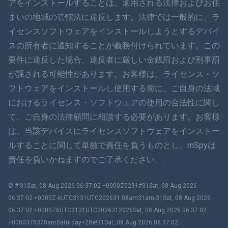
アをインストールすることは、適用される法律およびお住
まいの地域の管轄法に違反します。法律では一般的に、ラ
ダンスク
イセンスソフトウェアをインストールしようとするデバイ
हिंदी
スの所有者に通知することが義務付けられています。この
要件に違反した場合、違反者に厳しい金銭罰および刑事罰
オランダ語
が課される可能性があります。お客様は、ライセンス・ソ
フトウェアをインストールし使用する前に、ご自身の法域
עברית
におけるライセンス・ソフトウェアの使用の合法性に関し
て、ご自身の法律顧問に相談する必要があります。お客様
ロマン
は、当該デバイスにライセンスソフトウェアをインストー
Ελληνικά
ルすることに関して単独で責任を負うものとし、mSpyは
責任を負いかねますのでご了承ください。.
ベトナム語
© #!31Sat, 08 Aug 2026 06:37:02 +0000Z0231#31Sat, 08 Aug 2026
繁體中文
06:37:02 +0000Z-6UTC3131UTC202631 08am31am-31Sat, 08 Aug 2026
06:37:02 +0000Z6UTC3131UTC2026312026Sat, 08 Aug 2026 06:37:02
スロベニア
+0000376378amSaturday=28#!31Sat, 08 Aug 2026 06:37:02